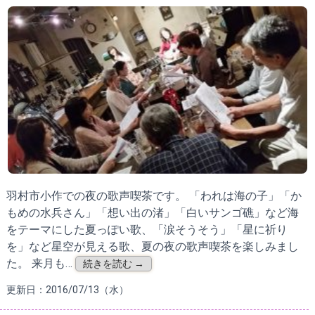
羽村市小作での夜の歌声喫茶です。 「われは海の子」「か
もめの水兵さん」「想い出の渚」「白いサンゴ礁」など海
をテーマにした夏っぽい歌、「涙そうそう」「星に祈り
を」など星空が見える歌、夏の夜の歌声喫茶を楽しみまし
た。 来月も…
続きを読む →
更新日：2016/07/13（水）