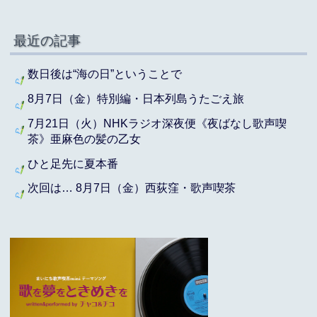
最近の記事
数日後は“海の日”ということで
8月7日（金）特別編・日本列島うたごえ旅
7月21日（火）NHKラジオ深夜便《夜ばなし歌声喫
茶》亜麻色の髪の乙女
ひと足先に夏本番
次回は… 8月7日（金）西荻窪・歌声喫茶