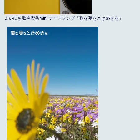
まいにち歌声喫茶mini テーマソング「歌を夢をときめきを」