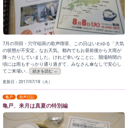
7月の羽田・穴守稲荷の歌声喫茶、この日はいわゆる「大気
の状態が不安定」なお天気。都内でもお昼前後から大雨が
降ったりしていました。けれど幸いなことに、開場時間の
頃には雨もすっかり通り過ぎて、みなさん傘なしで安心し
てご来場い…
続きを読む →
更新日：2017/07/18（火）
亀戸
歌声日記
亀戸、来月は真夏の特別編