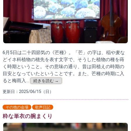
6月5日は二十四節気の《芒種》。「芒」の字は、稲や麦な
どイネ科植物の穂先を表す文字で、そうした植物の種を蒔
く時期ということ。その意味の通り、昔は田植えの時期の
目安となっていたということです。また、芒種の時期に入
ると梅雨入…
続きを読む →
更新日：2025/06/15（日）
その他の会場
歌声日記
粋な単衣の腕まくり