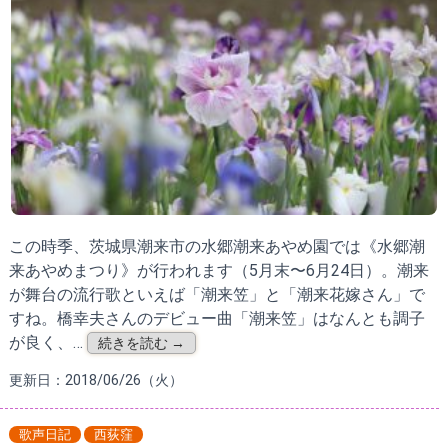
この時季、茨城県潮来市の水郷潮来あやめ園では《水郷潮
来あやめまつり》が行われます（5月末〜6月24日）。潮来
が舞台の流行歌といえば「潮来笠」と「潮来花嫁さん」で
すね。橋幸夫さんのデビュー曲「潮来笠」はなんとも調子
が良く、…
続きを読む →
更新日：2018/06/26（火）
歌声日記
西荻窪