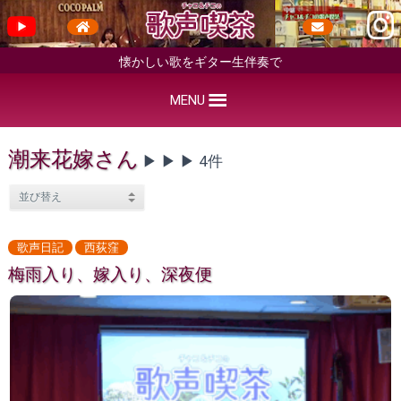
懐かしい歌をギター生伴奏で
MENU
潮来花嫁さん
▶︎ ▶︎ ▶︎ 4件
歌声日記
西荻窪
梅雨入り、嫁入り、深夜便