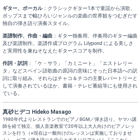
ギター、ボーカル
：クラシックギター1本で童謡から演歌、
ポップスまで幅ひろいジャンルの楽曲の世界観をつむぎだす
独自の弾き語り演奏スタイル。
楽譜制作、作曲・編曲
：ギター独奏用、伴奏用のギター編曲
及び楽譜制作。楽譜作成プログラム Lilypond による美しさ
と実用性を兼ねそなえたギタースコアを制作。
作詞・訳詞
：「ケ・サラ」「カミニート」「エストレリー
タ」などスペイン語歌曲の原詞の意味にそった日本語への訳
詞に取り組み、それらはチャコ＆チコの主要レパートリーと
して演奏されているほか、書籍・テレビ番組等にも使用され
ている。
真砂ヒデコ Hideko Masago
1980年代よりレストランでのピアノBGM／弾き語り。ヤマハ講
師を経て独立、個人音楽教室で20年以上大人向けのピアノレッ
スンを行う（※現在は一般向けのレッスンは実施しておりませ