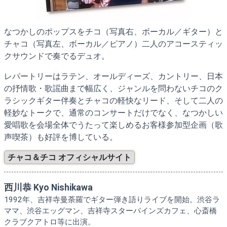
なつかしのポップスをチコ（写真右、ボーカル／ギター）と
チャコ（写真左、ボーカル／ピアノ）二人のアコースティッ
クサウンドで奏でるデュオ。
レパートリーはラテン、オールディーズ、カントリー、日本
の抒情歌・歌謡曲まで幅広く、ジャンルを問わないチコのク
ラシックギター伴奏とチャコの軽快なリード、そして二人の
軽妙なトークで、通常のコンサートだけでなく、なつかしい
愛唱歌を会場全体でうたって楽しめるお客様参加型企画（歌
声喫茶）も好評を博している。
チャコ＆チコ オフィシャルサイト
西川恭 Kyo Nishikawa
1992年、吉祥寺曼荼羅でギター弾き語りライブを開始。渋谷ラ
ママ、渋谷エッグマン、吉祥寺スターパインズカフェ、心斎橋
クラブクアトロ等に出演。