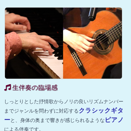
生伴奏の臨場感
しっとりとした抒情歌からノリの良いリズムナンバー
クラシックギタ
までジャンルを問わずに対応する
ー
ピアノ
と、身体の奥まで響きが感じられるような
による伴奏です。