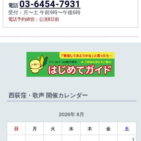
03-6454-7931
電話
受付：月〜土 午前9時〜午後6時
電話予約締切：公演8日前
西荻窪・歌声 開催カレンダー
2026年 8月
日
月
火
水
木
金
土
1