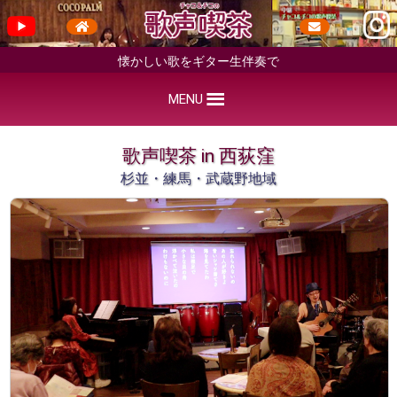
懐かしい歌をギター生伴奏で
MENU
歌声喫茶 in 西荻窪
杉並・練馬・武蔵野地域