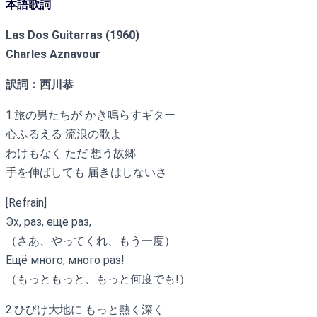
本語歌詞
Las Dos Guitarras (1960)
Charles Aznavour
訳詞：西川恭
1.旅の男たちが かき鳴らすギター
心ふるえる 流浪の歌よ
わけもなく ただ 想う故郷
手を伸ばしても 届きはしないさ
[Refrain]
Эх, раз, ещё раз,
（さあ、やってくれ、もう一度）
Ещё много, много раз!
（もっともっと、もっと何度でも!）
2.ひびけ大地に もっと熱く深く