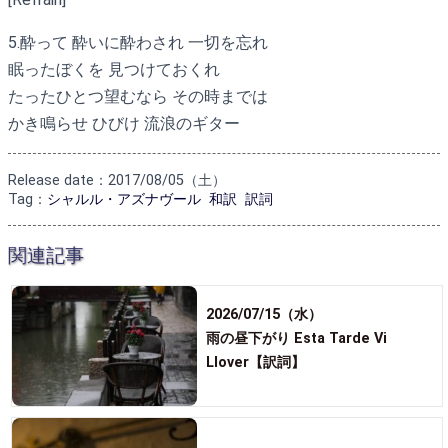
5.酔って 酔いに酔わされ 一切を忘れ
眠ったぼくを 見つけておくれ
たったひとつ望むなら その時までは
かき鳴らせ ひびけ 流浪のギター
Release date：2017/08/05（土）
Tag：
シャルル・アズナヴール
和訳
訳詞
関連記事
2026/07/15（水）
雨の昼下がり Esta Tarde Vi
Llover【訳詞】