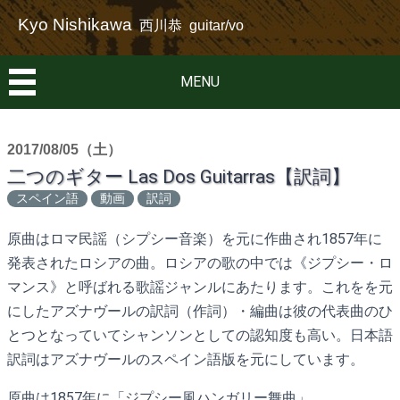
Kyo Nishikawa
西川恭 guitar/vo
MENU
2017/08/05（土）
二つのギター Las Dos Guitarras【訳詞】
スペイン語
動画
訳詞
原曲はロマ民謡（シプシー音楽）を元に作曲され1857年に
発表されたロシアの曲。ロシアの歌の中では《ジプシー・ロ
マンス》と呼ばれる歌謡ジャンルにあたります。これをを元
にしたアズナヴールの訳詞（作詞）・編曲は彼の代表曲のひ
とつとなっていてシャンソンとしての認知度も高い。日本語
訳詞はアズナヴールのスペイン語版を元にしています。
原曲は1857年に「ジプシー風ハンガリー舞曲」