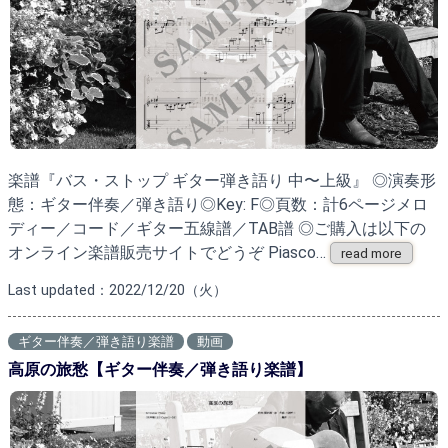
楽譜『バス・ストップ ギター弾き語り 中〜上級』 ◎演奏形
態：ギター伴奏／弾き語り◎Key: F◎頁数：計6ページメロ
ディー／コード／ギター五線譜／TAB譜 ◎ご購入は以下の
オンライン楽譜販売サイトでどうぞ Piasco…
read more
Last updated：2022/12/20（火）
ギター伴奏／弾き語り楽譜
動画
高原の旅愁【ギター伴奏／弾き語り楽譜】