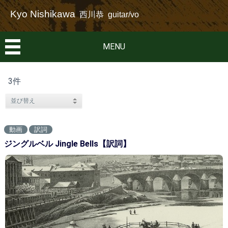
Kyo Nishikawa
西川恭 guitar/vo
MENU
3件
動画
訳詞
ジングルベル Jingle Bells【訳詞】