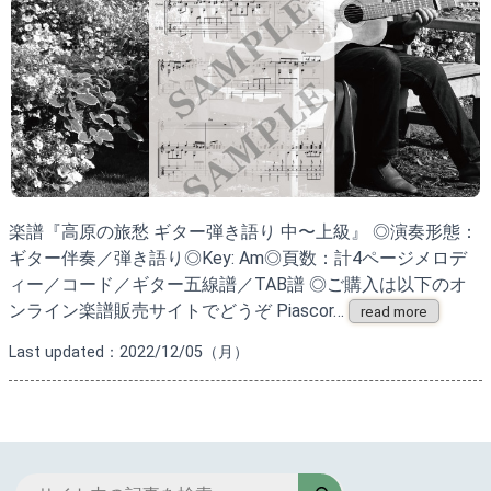
楽譜『高原の旅愁 ギター弾き語り 中〜上級』 ◎演奏形態：
ギター伴奏／弾き語り◎Key: Am◎頁数：計4ページメロデ
ィー／コード／ギター五線譜／TAB譜 ◎ご購入は以下のオ
ンライン楽譜販売サイトでどうぞ Piascor…
read more
Last updated：2022/12/05（月）
検