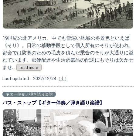
19世紀の北アメリカ、中でも雪深い地域の冬景色といえば
《そり》。日常の移動手段として個人所有のそりが使われ、
都会では防寒のための毛皮を積んだ乗合のそりが大通りに溢
れています。郵便配達や生活必需品の配送にもそりは欠かせ
ませ…
read more
Last updated：2022/12/24（土）
ギター伴奏／弾き語り楽譜
バス・ストップ【ギター伴奏／弾き語り楽譜】