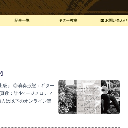
記事一覧
ギター教室
お問い合わせ
譜】
上級』 ◎演奏形態：ギター
o）◎頁数：計4ページメロディ
購入は以下のオンライン楽