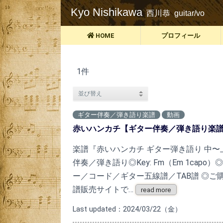
Kyo Nishikawa
西川恭 guitar/vo
HOME
プロフィール
1件
ギター伴奏／弾き語り楽譜
動画
赤いハンカチ【ギター伴奏／弾き語り楽
楽譜『赤いハンカチ ギター弾き語り 中〜
伴奏／弾き語り◎Key: Fm（Em 1cap
ー／コード／ギター五線譜／TAB譜 ◎ご
譜販売サイトで…
read more
Last updated：2024/03/22（金）