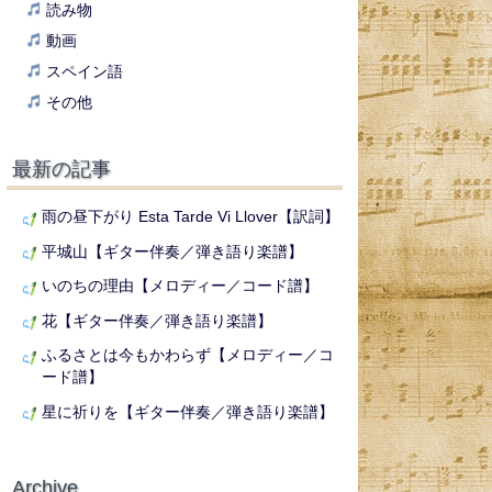
読み物
動画
スペイン語
その他
最新の記事
雨の昼下がり Esta Tarde Vi Llover【訳詞】
平城山【ギター伴奏／弾き語り楽譜】
いのちの理由【メロディー／コード譜】
花【ギター伴奏／弾き語り楽譜】
ふるさとは今もかわらず【メロディー／コ
ード譜】
星に祈りを【ギター伴奏／弾き語り楽譜】
Archive