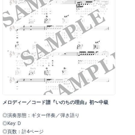
メロディー／コード譜
『いのちの理由』初〜中級
◎演奏形態：ギター伴奏／弾き語り
◎Key: D
◎頁数：計4ページ