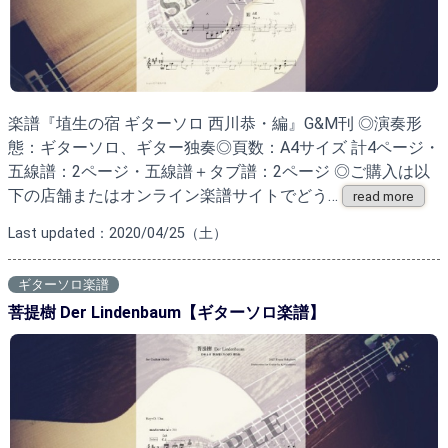
楽譜『埴生の宿 ギターソロ 西川恭・編』G&M刊 ◎演奏形
態：ギターソロ、ギター独奏◎頁数：A4サイズ 計4ページ・
五線譜：2ページ・五線譜＋タブ譜：2ページ ◎ご購入は以
下の店舗またはオンライン楽譜サイトでどう…
read more
Last updated：2020/04/25（土）
ギターソロ楽譜
菩提樹 Der Lindenbaum【ギターソロ楽譜】