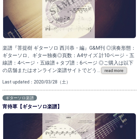
楽譜『菩提樹 ギターソロ 西川恭・編』G&M刊 ◎演奏形態：
ギターソロ、ギター独奏◎頁数：A4サイズ 計10ページ・五
線譜：4ページ・五線譜＋タブ譜：6ページ ◎ご購入は以下
の店舗またはオンライン楽譜サイトでどう…
read more
Last updated：2020/03/28（土）
ギターソロ楽譜
宵待草【ギターソロ楽譜】