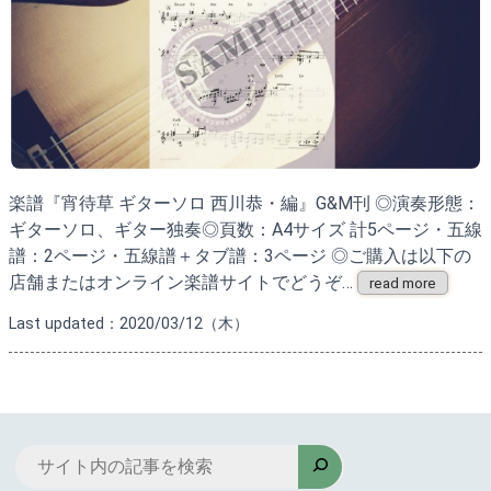
楽譜『宵待草 ギターソロ 西川恭・編』G&M刊 ◎演奏形態：
ギターソロ、ギター独奏◎頁数：A4サイズ 計5ページ・五線
譜：2ページ・五線譜＋タブ譜：3ページ ◎ご購入は以下の
店舗またはオンライン楽譜サイトでどうぞ…
read more
Last updated：2020/03/12（木）
検
索