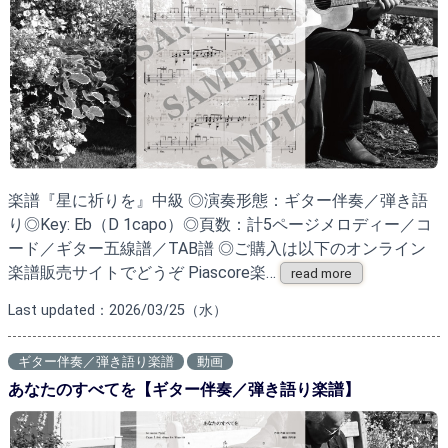
楽譜『星に祈りを』中級 ◎演奏形態：ギター伴奏／弾き語
り◎Key: Eb（D 1capo）◎頁数：計5ページメロディー／コ
ード／ギター五線譜／TAB譜 ◎ご購入は以下のオンライン
楽譜販売サイトでどうぞ Piascore楽…
read more
Last updated：2026/03/25（水）
ギター伴奏／弾き語り楽譜
動画
あなたのすべてを【ギター伴奏／弾き語り楽譜】