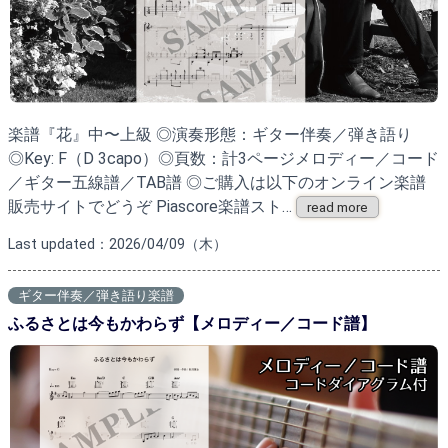
楽譜『花』中〜上級 ◎演奏形態：ギター伴奏／弾き語り
◎Key: F（D 3capo）◎頁数：計3ページメロディー／コード
／ギター五線譜／TAB譜 ◎ご購入は以下のオンライン楽譜
販売サイトでどうぞ Piascore楽譜スト…
read more
Last updated：2026/04/09（木）
ギター伴奏／弾き語り楽譜
ふるさとは今もかわらず【メロディー／コード譜】