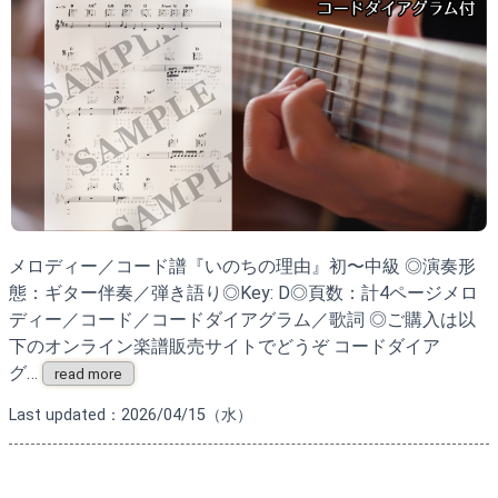
メロディー／コード譜『いのちの理由』初〜中級 ◎演奏形
態：ギター伴奏／弾き語り◎Key: D◎頁数：計4ページメロ
ディー／コード／コードダイアグラム／歌詞 ◎ご購入は以
下のオンライン楽譜販売サイトでどうぞ コードダイア
グ…
read more
Last updated：2026/04/15（水）