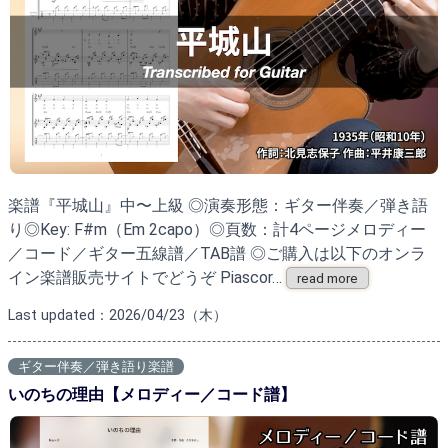
楽譜『平城山』中〜上級 ◎演奏形態：ギター伴奏／弾き語
り◎Key: F#m（Em 2capo）◎頁数：計4ページメロディー
／コード／ギター五線譜／TAB譜 ◎ご購入は以下のオンラ
イン楽譜販売サイトでどうぞ Piascor…
read more
Last updated：2026/04/23（木）
ギター伴奏／弾き語り楽譜
いのちの理由【メロディー／コード譜】