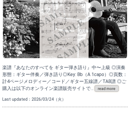
楽譜『あなたのすべてを ギター弾き語り』中〜上級 ◎演奏
形態：ギター伴奏／弾き語り◎Key: Bb（A 1capo）◎頁数：
計4ページメロディー／コード／ギター五線譜／TAB譜 ◎ご
購入は以下のオンライン楽譜販売サイトで…
read more
Last updated：2026/03/24（火）