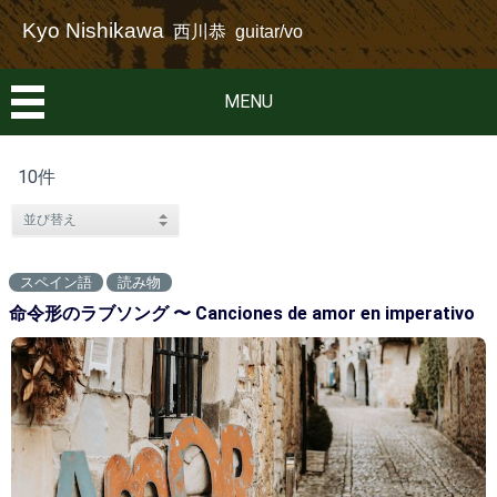
Kyo Nishikawa
西川恭 guitar/vo
MENU
10件
スペイン語
読み物
命令形のラブソング 〜 Canciones de amor en imperativo