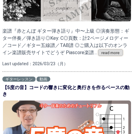
楽譜『赤とんぼ ギター弾き語り』中〜上級 ◎演奏形態：ギ
ター伴奏／弾き語り◎Key: C◎頁数：計2ページメロディー
／コード／ギター五線譜／TAB譜 ◎ご購入は以下のオンラ
イン楽譜販売サイトでどうぞ Piascore楽譜…
read more
Last updated：2026/03/23（月）
ギターレッスン
動画
【5度の音】コードの響きに変化と奥行きを作るベースの動
き