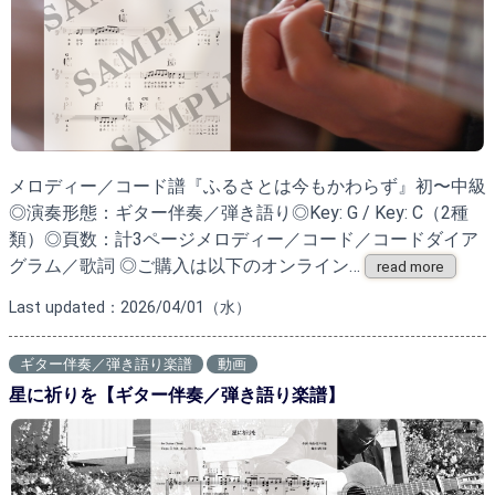
メロディー／コード譜『ふるさとは今もかわらず』初〜中級
◎演奏形態：ギター伴奏／弾き語り◎Key: G / Key: C（2種
類）◎頁数：計3ページメロディー／コード／コードダイア
グラム／歌詞 ◎ご購入は以下のオンライン…
read more
Last updated：2026/04/01（水）
ギター伴奏／弾き語り楽譜
動画
星に祈りを【ギター伴奏／弾き語り楽譜】