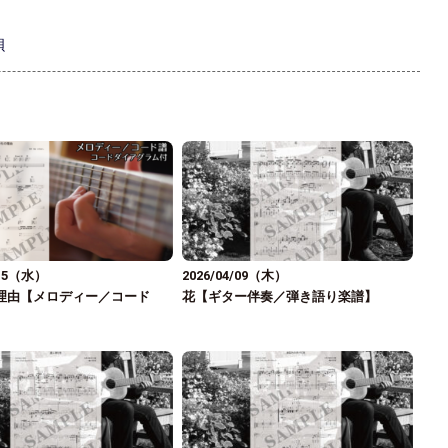
唄
/15（水）
2026/04/09（木）
理由【メロディー／コード
花【ギター伴奏／弾き語り楽譜】