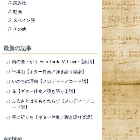
読み物
動画
スペイン語
その他
最新の記事
雨の昼下がり Esta Tarde Vi Llover【訳詞】
平城山【ギター伴奏／弾き語り楽譜】
いのちの理由【メロディー／コード譜】
花【ギター伴奏／弾き語り楽譜】
ふるさとは今もかわらず【メロディー／コ
ード譜】
星に祈りを【ギター伴奏／弾き語り楽譜】
Archive