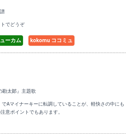
B譜
イトでどうぞ
 ミューカム
kokomu ココミュ
那の勘太郞』主題歌
〜）でAマイナーキーに転調していることが、軽快さの中にも
の注意ポイントでもあります。