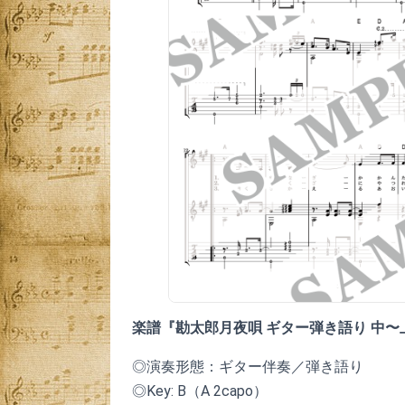
楽譜『勘太郎月夜唄 ギター弾き語り 中〜
◎演奏形態：ギター伴奏／弾き語り
◎Key: B（A 2capo）