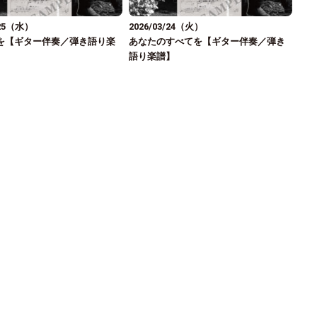
/25（水）
2026/03/24（火）
を【ギター伴奏／弾き語り楽
あなたのすべてを【ギター伴奏／弾き
語り楽譜】