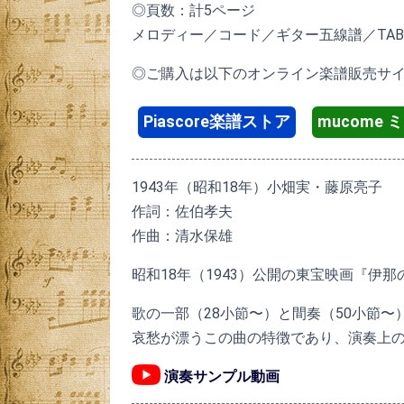
◎頁数：計5ページ
メロディー／コード／ギター五線譜／TA
◎ご購入は以下のオンライン楽譜販売サ
Piascore楽譜ストア
mucome
1943年（昭和18年）小畑実・藤原亮子
作詞：佐伯孝夫
作曲：清水保雄
昭和18年（1943）公開の東宝映画『伊
歌の一部（28小節〜）と間奏（50小節
哀愁が漂うこの曲の特徴であり、演奏上
演奏サンプル動画