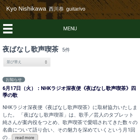
Kyo Nishikawa
西川恭 guitar/vo
MENU
夜ばなし歌声喫茶
5件
お知らせ
6月17日（火）：NHKラジオ深夜便《夜ばなし歌声喫茶》四
季の歌
NHKラジオ深夜便《夜ばなし歌声喫茶》に取材協力いたしま
した。 「夜ばなし歌声喫茶」は、歌手／芸人のタブレット
純さんが案内役をつとめ、歌声喫茶で愛唱されてきた数々の
名曲について語り合い、その魅力を深めていくという月1回
の…
read more