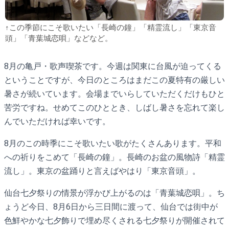
↑この季節にこそ歌いたい「長崎の鐘」「精霊流し」「東京音
頭」「青葉城恋唄」などなど。
8月の亀戸・歌声喫茶です。今週は関東に台風が迫ってくる
ということですが、今日のところはまだこの夏特有の厳しい
暑さが続いています。会場までいらしていただくだけもひと
苦労ですね。せめてこのひととき、しばし暑さを忘れて楽し
んでいただければ幸いです。
8月のこの時季にこそ歌いたい歌がたくさんあります。平和
への祈りをこめて「長崎の鐘」。長崎のお盆の風物詩「精霊
流し」。東京の盆踊りと言えばやはり「東京音頭」。
仙台七夕祭りの情景が浮かび上がるのは「青葉城恋唄」。ち
ょうど今日、8月6日から三日間に渡って、仙台では街中が
色鮮やかな七夕飾りで埋め尽くされる七夕祭りが開催されて