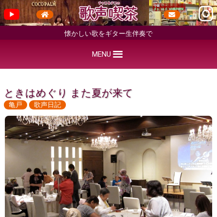
懐かしい歌をギター生伴奏で
MENU
ときはめぐり また夏が来て
亀戸
歌声日記