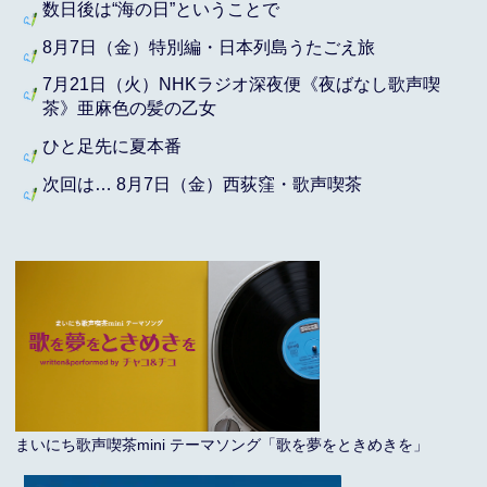
数日後は“海の日”ということで
8月7日（金）特別編・日本列島うたごえ旅
7月21日（火）NHKラジオ深夜便《夜ばなし歌声喫
茶》亜麻色の髪の乙女
ひと足先に夏本番
次回は… 8月7日（金）西荻窪・歌声喫茶
まいにち歌声喫茶mini テーマソング「歌を夢をときめきを」