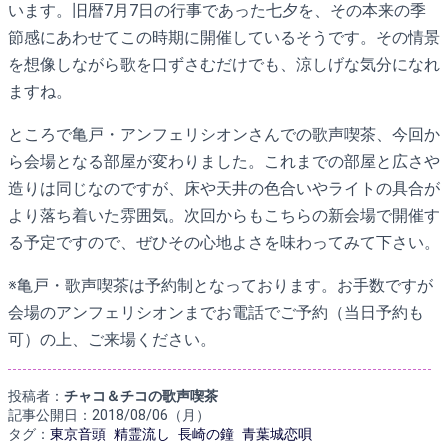
います。旧暦7月7日の行事であった七夕を、その本来の季
節感にあわせてこの時期に開催しているそうです。その情景
を想像しながら歌を口ずさむだけでも、涼しげな気分になれ
ますね。
ところで亀戸・アンフェリシオンさんでの歌声喫茶、今回か
ら会場となる部屋が変わりました。これまでの部屋と広さや
造りは同じなのですが、床や天井の色合いやライトの具合が
より落ち着いた雰囲気。次回からもこちらの新会場で開催す
る予定ですので、ぜひその心地よさを味わってみて下さい。
※亀戸・歌声喫茶は予約制となっております。お手数ですが
会場のアンフェリシオンまでお電話でご予約（当日予約も
可）の上、ご来場ください。
投稿者：
チャコ＆チコの歌声喫茶
記事公開日：2018/08/06（月）
タグ：
東京音頭
精霊流し
長崎の鐘
青葉城恋唄