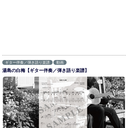
ギター伴奏／弾き語り楽譜
動画
湯島の白梅【ギター伴奏／弾き語り楽譜】