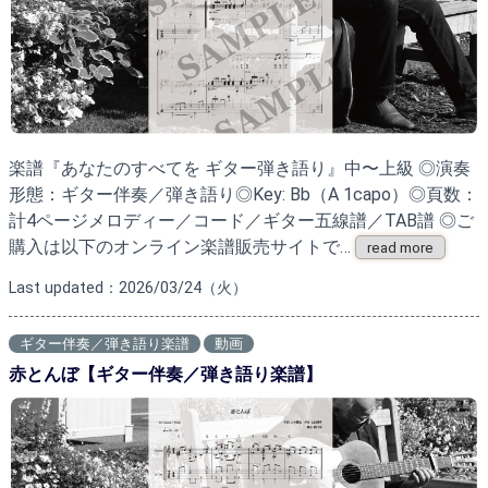
楽譜『あなたのすべてを ギター弾き語り』中〜上級 ◎演奏
形態：ギター伴奏／弾き語り◎Key: Bb（A 1capo）◎頁数：
計4ページメロディー／コード／ギター五線譜／TAB譜 ◎ご
購入は以下のオンライン楽譜販売サイトで…
read more
Last updated：2026/03/24（火）
ギター伴奏／弾き語り楽譜
動画
赤とんぼ【ギター伴奏／弾き語り楽譜】