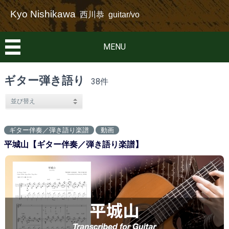
Kyo Nishikawa
西川恭 guitar/vo
MENU
ギター弾き語り
38件
ギター伴奏／弾き語り楽譜
動画
平城山【ギター伴奏／弾き語り楽譜】