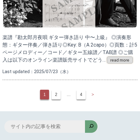
楽譜『勘太郎月夜唄 ギター弾き語り 中〜上級』 ◎演奏形
態：ギター伴奏／弾き語り◎Key: B（A 2capo）◎頁数：計5
ページメロディー／コード／ギター五線譜／TAB譜 ◎ご購
入は以下のオンライン楽譜販売サイトでどう…
read more
Last updated：2025/07/23（水）
1
2
…
4
>
検
索