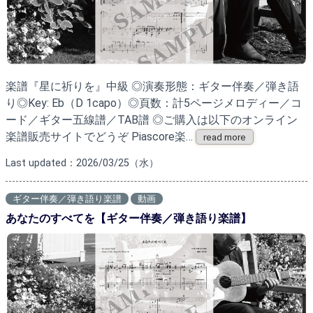
楽譜『星に祈りを』中級 ◎演奏形態：ギター伴奏／弾き語
り◎Key: Eb（D 1capo）◎頁数：計5ページメロディー／コ
ード／ギター五線譜／TAB譜 ◎ご購入は以下のオンライン
楽譜販売サイトでどうぞ Piascore楽…
read more
Last updated：2026/03/25（水）
ギター伴奏／弾き語り楽譜
動画
あなたのすべてを【ギター伴奏／弾き語り楽譜】