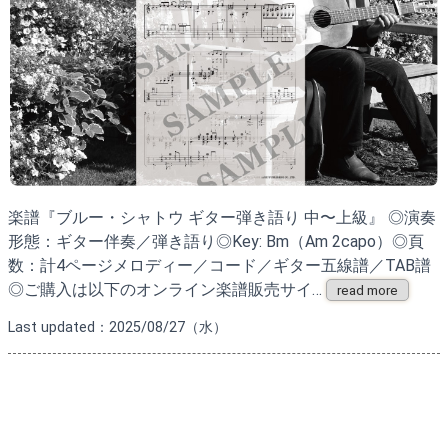
楽譜『ブルー・シャトウ ギター弾き語り 中〜上級』 ◎演奏
形態：ギター伴奏／弾き語り◎Key: Bm（Am 2capo）◎頁
数：計4ページメロディー／コード／ギター五線譜／TAB譜
◎ご購入は以下のオンライン楽譜販売サイ…
read more
Last updated：2025/08/27（水）