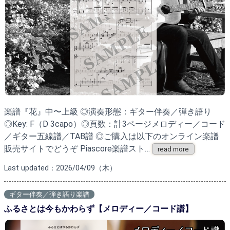
楽譜『花』中〜上級 ◎演奏形態：ギター伴奏／弾き語り
◎Key: F（D 3capo）◎頁数：計3ページメロディー／コード
／ギター五線譜／TAB譜 ◎ご購入は以下のオンライン楽譜
販売サイトでどうぞ Piascore楽譜スト…
read more
Last updated：2026/04/09（木）
ギター伴奏／弾き語り楽譜
ふるさとは今もかわらず【メロディー／コード譜】