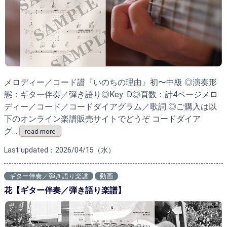
メロディー／コード譜『いのちの理由』初〜中級 ◎演奏形
態：ギター伴奏／弾き語り◎Key: D◎頁数：計4ページメロ
ディー／コード／コードダイアグラム／歌詞 ◎ご購入は以
下のオンライン楽譜販売サイトでどうぞ コードダイア
グ…
read more
Last updated：2026/04/15（水）
ギター伴奏／弾き語り楽譜
動画
花【ギター伴奏／弾き語り楽譜】