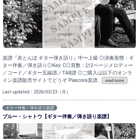
楽譜『赤とんぼ ギター弾き語り』中〜上級 ◎演奏形態：ギ
ター伴奏／弾き語り◎Key: C◎頁数：計2ページメロディー
／コード／ギター五線譜／TAB譜 ◎ご購入は以下のオンラ
イン楽譜販売サイトでどうぞ Piascore楽譜…
read more
Last updated：2026/03/23（月）
ギター伴奏／弾き語り楽譜
ブルー・シャトウ【ギター伴奏／弾き語り楽譜】