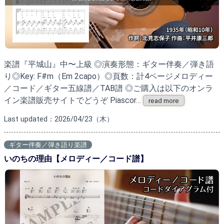
楽譜『平城山』中〜上級 ◎演奏形態：ギター伴奏／弾き語
り◎Key: F#m（Em 2capo）◎頁数：計4ページメロディー
／コード／ギター五線譜／TAB譜 ◎ご購入は以下のオンラ
イン楽譜販売サイトでどうぞ Piascor…
read more
Last updated：2026/04/23（木）
ギター伴奏／弾き語り楽譜
いのちの理由【メロディー／コード譜】