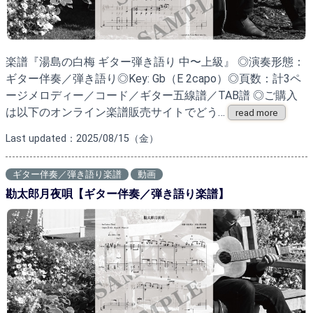
楽譜『湯島の白梅 ギター弾き語り 中〜上級』 ◎演奏形態：
ギター伴奏／弾き語り◎Key: Gb（E 2capo）◎頁数：計3ペ
ージメロディー／コード／ギター五線譜／TAB譜 ◎ご購入
は以下のオンライン楽譜販売サイトでどう…
read more
Last updated：2025/08/15（金）
ギター伴奏／弾き語り楽譜
動画
勘太郎月夜唄【ギター伴奏／弾き語り楽譜】