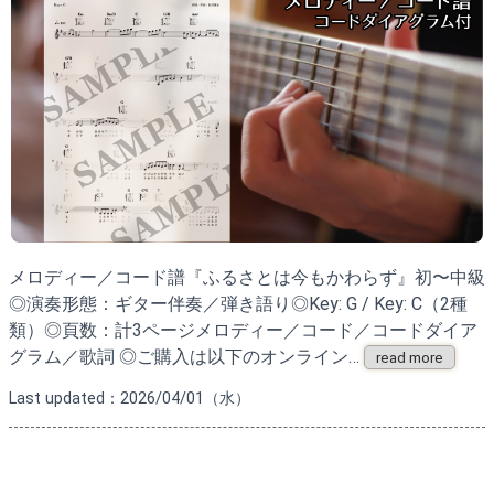
メロディー／コード譜『ふるさとは今もかわらず』初〜中級
◎演奏形態：ギター伴奏／弾き語り◎Key: G / Key: C（2種
類）◎頁数：計3ページメロディー／コード／コードダイア
グラム／歌詞 ◎ご購入は以下のオンライン…
read more
Last updated：2026/04/01（水）