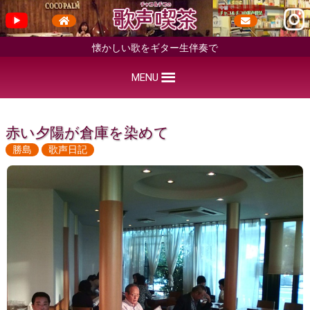
懐かしい歌をギター生伴奏で
MENU
赤い夕陽が倉庫を染めて
勝島
歌声日記