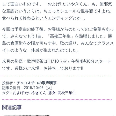
して面白いものです。「およげ! たいやきくん」も、無邪気
な童謡というよりは、ちょっとシュールな世界観ですよね。
食べられて終わるというエンディングとか…。
今回は予定曲の終了後、お客様からのたってのご希望もあっ
て、みんなでもう1曲、「高校三年生」を熱唱しました。勝
島の倉庫街を夕陽が照らす中、歌の通り、みんなでクラスメ
イトのような一体感が生まれたのでした。
来月の勝島・歌声喫茶は11/10（火）午後4時30分スタート
です。皆様のご来場、お待ちしております!!
投稿者：
チャコ＆チコの歌声喫茶
記事公開日：2015/10/06（火）
タグ：
およげ!たいやきくん
悪女
高校三年生
関連記事