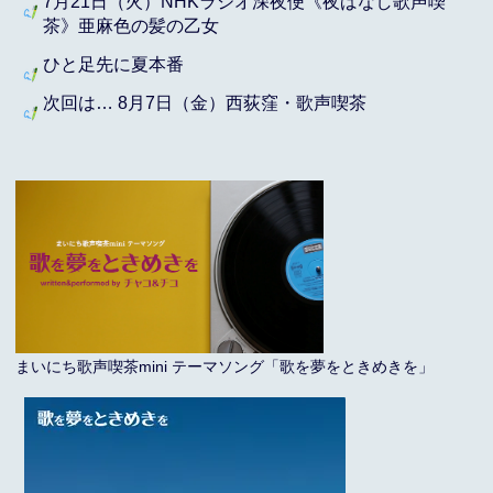
7月21日（火）NHKラジオ深夜便《夜ばなし歌声喫
茶》亜麻色の髪の乙女
ひと足先に夏本番
次回は… 8月7日（金）西荻窪・歌声喫茶
まいにち歌声喫茶mini テーマソング「歌を夢をときめきを」