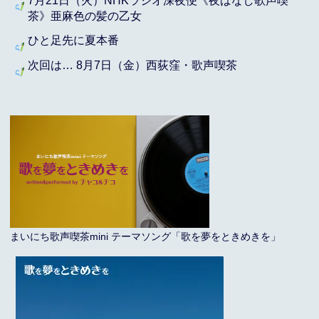
7月21日（火）NHKラジオ深夜便《夜ばなし歌声喫
茶》亜麻色の髪の乙女
ひと足先に夏本番
次回は… 8月7日（金）西荻窪・歌声喫茶
まいにち歌声喫茶mini テーマソング「歌を夢をときめきを」