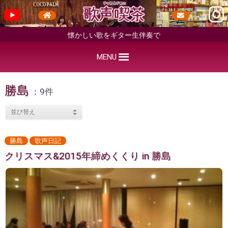
懐かしい歌をギター生伴奏で
MENU
勝島
：9件
勝島
歌声日記
クリスマス&2015年締めくくり in 勝島