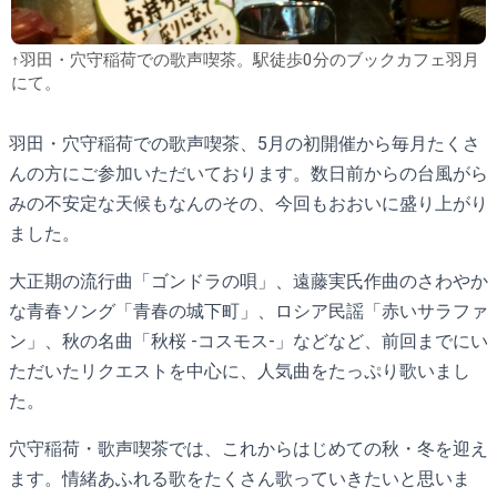
↑羽田・穴守稲荷での歌声喫茶。駅徒歩0分のブックカフェ羽月
にて。
羽田・穴守稲荷での歌声喫茶、5月の初開催から毎月たくさ
んの方にご参加いただいております。数日前からの台風がら
みの不安定な天候もなんのその、今回もおおいに盛り上がり
ました。
大正期の流行曲「ゴンドラの唄」、遠藤実氏作曲のさわやか
な青春ソング「青春の城下町」、ロシア民謡「赤いサラファ
ン」、秋の名曲「秋桜 -コスモス-」などなど、前回までにい
ただいたリクエストを中心に、人気曲をたっぷり歌いまし
た。
穴守稲荷・歌声喫茶では、これからはじめての秋・冬を迎え
ます。情緒あふれる歌をたくさん歌っていきたいと思いま