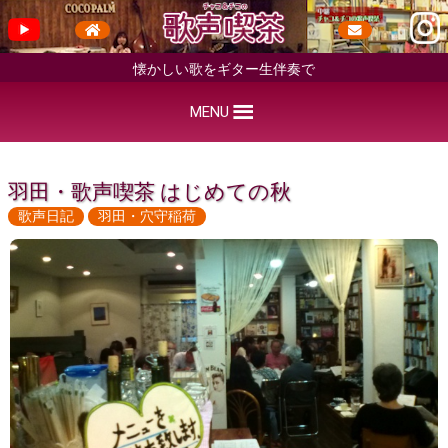
懐かしい歌をギター生伴奏で
MENU
羽田・歌声喫茶 はじめての秋
歌声日記
羽田・穴守稲荷