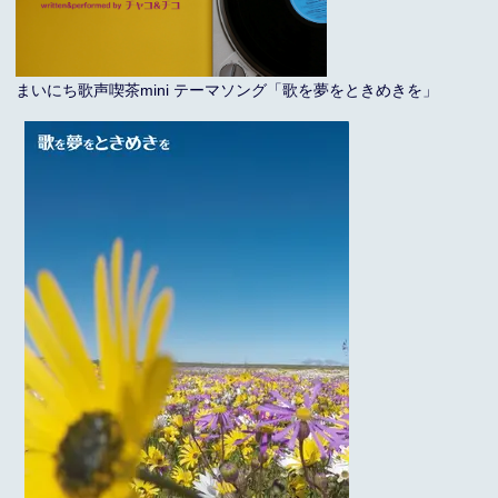
まいにち歌声喫茶mini テーマソング「歌を夢をときめきを」