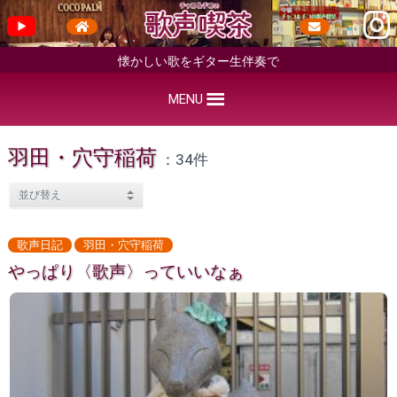
懐かしい歌をギター生伴奏で
MENU
羽田・穴守稲荷
：34件
歌声日記
羽田・穴守稲荷
やっぱり〈歌声〉っていいなぁ