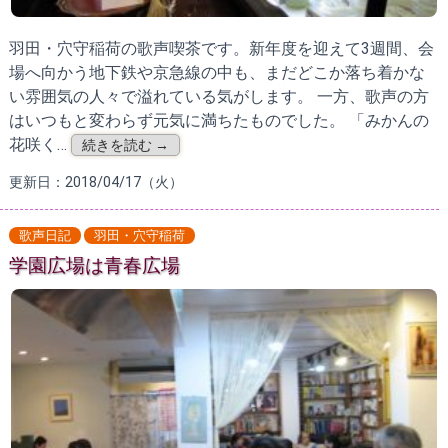
羽田・穴守稲荷の歌声喫茶です。新年度を迎えて3週間、会
場へ向かう地下鉄や京急線の中も、まだどこか落ち着かな
い雰囲気の人々で溢れている気がします。 一方、歌声の方
はいつもと変わらず元気に満ちたものでした。 「みかんの
花咲く…
続きを読む →
更新日：2018/04/17（火）
歌声日記
羽田・穴守稲荷
学園広場は青春広場