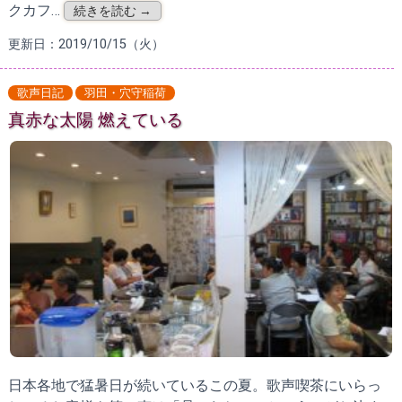
クカフ…
続きを読む →
更新日：2019/10/15（火）
歌声日記
羽田・穴守稲荷
真赤な太陽 燃えている
日本各地で猛暑日が続いているこの夏。歌声喫茶にいらっ