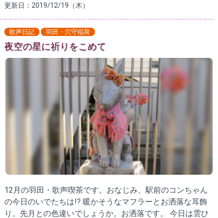
更新日：2019/12/19（木）
歌声日記
羽田・穴守稲荷
夜空の星に祈りをこめて
12月の羽田・歌声喫茶です。おなじみ、駅前のコンちゃん
の今日のいでたちは!? 暖かそうなマフラーとお洒落な耳飾
り。先月との色違いでしょうか。お洒落です。 今日は雲ひ