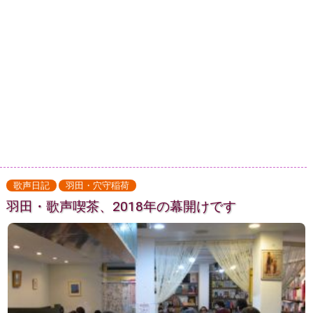
歌声日記
羽田・穴守稲荷
羽田・歌声喫茶、2018年の幕開けです