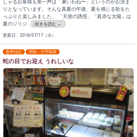
しゃるお客様も第一声は「暑いわね〜」というのがお決ま
りとなっています。そんな真夏の午後、夏を感じる歌をた
っぷりと楽しみました。 「天使の誘惑」「真赤な太陽」は
夏のジリジ…
続きを読む →
更新日：2018/07/17（火）
歌声日記
羽田・穴守稲荷
蛇の目でお迎え うれしいな