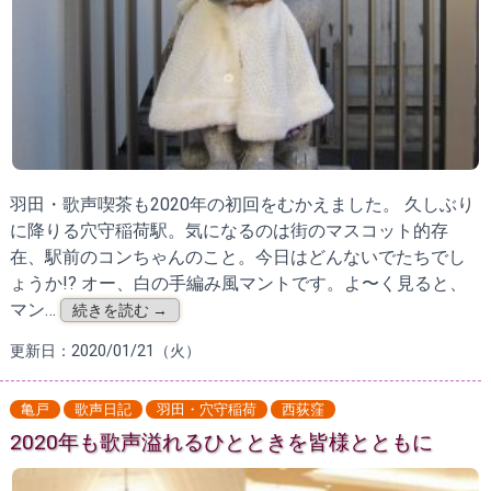
羽田・歌声喫茶も2020年の初回をむかえました。 久しぶり
に降りる穴守稲荷駅。気になるのは街のマスコット的存
在、駅前のコンちゃんのこと。今日はどんないでたちでし
ょうか!? オー、白の手編み風マントです。よ〜く見ると、
マン…
続きを読む →
更新日：2020/01/21（火）
亀戸
歌声日記
羽田・穴守稲荷
西荻窪
2020年も歌声溢れるひとときを皆様とともに