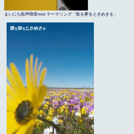
まいにち歌声喫茶mini テーマソング「歌を夢をときめきを」