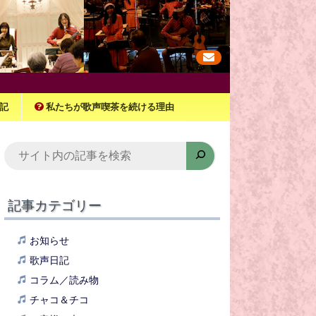
記
私たちが歌声喫茶を続ける理由
検
索
記事カテゴリー
お知らせ
歌声日記
コラム／読み物
チャコ＆チコ