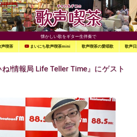
懐かしい歌をギター生伴奏で
歌声喫茶
まいにち歌声喫茶mini
歌声喫茶の愛唱歌
歌声日
報局 Life Teller Time』にゲスト