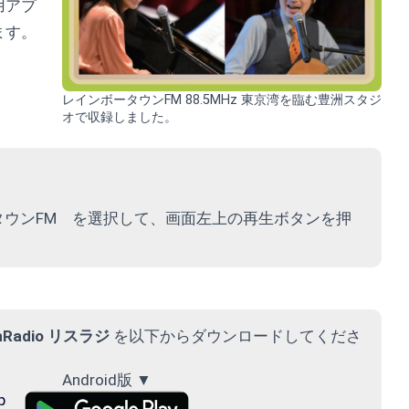
用アプ
ます。
レインボータウンFM 88.5MHz 東京湾を臨む豊洲スタジ
オで収録しました。
ボータウンFM を選択して、画面左上の再生ボタンを押
enRadio リスラジ
を以下からダウンロードしてくださ
Android版 ▼