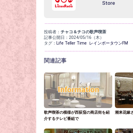
投稿者：
チャコ＆チコの歌声喫茶
記事公開日：2024/05/16（木）
タグ：
Life Teller Time
レインボータウンFM
関連記事
歌声喫茶の模様が西荻窪の商店街を紹
潮来花嫁
介するテレビ番組で