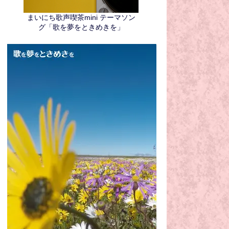
まいにち歌声喫茶mini テーマソン
グ「歌を夢をときめきを」