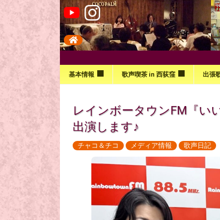
基本情報
歌声喫茶 in 西荻窪
出張
レインボータウンFM『いいね!情
出演します♪
チャコ＆チコ
メディア情報
歌声日記