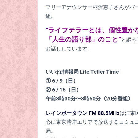
フリーアナウンサー柄沢恵子さんがパ
組。
“ライフテラーとは、個性豊か
「人生の語り部」のこと”
と謳う
お話ししています。
いいね!情報局 Life Teller Time
① 6 / 9（日）
② 6 / 16（日）
午前8時30分〜8時50分《20分番組》
レインボータウン FM 88.5MHz
は江東
心に東京湾岸エリアで放送するコミュ
局。