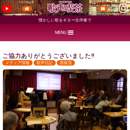
懐かしい歌をギター生伴奏で
MENU
ご協力ありがとうございました!!
メディア情報
歌声日記
西荻窪