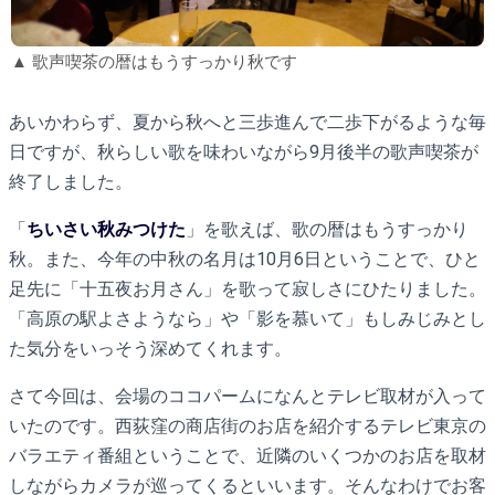
▲ 歌声喫茶の暦はもうすっかり秋です
あいかわらず、夏から秋へと三歩進んで二歩下がるような毎
日ですが、秋らしい歌を味わいながら9月後半の歌声喫茶が
終了しました。
「
ちいさい秋みつけた
」を歌えば、歌の暦はもうすっかり
秋。また、今年の中秋の名月は10月6日ということで、ひと
足先に「十五夜お月さん」を歌って寂しさにひたりました。
「高原の駅よさようなら」や「影を慕いて」もしみじみとし
た気分をいっそう深めてくれます。
さて今回は、会場のココパームになんとテレビ取材が入って
いたのです。西荻窪の商店街のお店を紹介するテレビ東京の
バラエティ番組ということで、近隣のいくつかのお店を取材
しながらカメラが巡ってくるといいます。そんなわけでお客