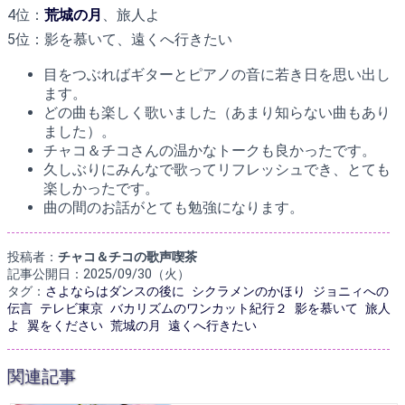
4位：
荒城の月
、旅人よ
5位：影を慕いて、遠くへ行きたい
目をつぶればギターとピアノの音に若き日を思い出し
ます。
どの曲も楽しく歌いました（あまり知らない曲もあり
ました）。
チャコ＆チコさんの温かなトークも良かったです。
久しぶりにみんなで歌ってリフレッシュでき、とても
楽しかったです。
曲の間のお話がとても勉強になります。
投稿者：
チャコ＆チコの歌声喫茶
記事公開日：2025/09/30（火）
タグ：
さよならはダンスの後に
シクラメンのかほり
ジョニィへの
伝言
テレビ東京
バカリズムのワンカット紀行２
影を慕いて
旅人
よ
翼をください
荒城の月
遠くへ行きたい
関連記事