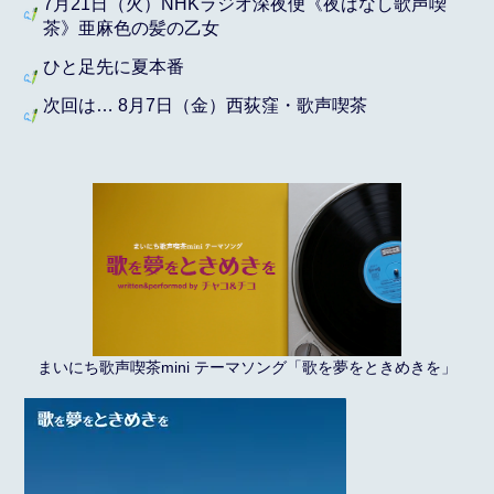
7月21日（火）NHKラジオ深夜便《夜ばなし歌声喫
茶》亜麻色の髪の乙女
ひと足先に夏本番
次回は… 8月7日（金）西荻窪・歌声喫茶
まいにち歌声喫茶mini テーマソング「歌を夢をときめきを」