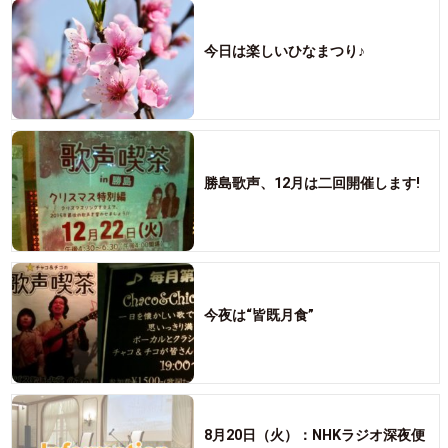
今日は楽しいひなまつり♪
勝島歌声、12月は二回開催します!
今夜は“皆既月食”
8月20日（火）：NHKラジオ深夜便