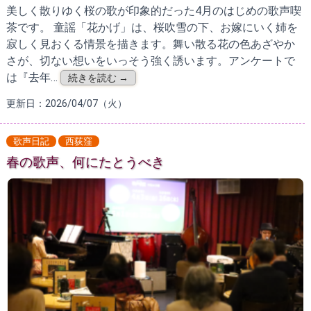
美しく散りゆく桜の歌が印象的だった4月のはじめの歌声喫
茶です。 童謡「花かげ」は、桜吹雪の下、お嫁にいく姉を
寂しく見おくる情景を描きます。舞い散る花の色あざやか
さが、切ない想いをいっそう強く誘います。アンケートで
は『去年…
続きを読む →
更新日：2026/04/07（火）
歌声日記
西荻窪
春の歌声、何にたとうべき