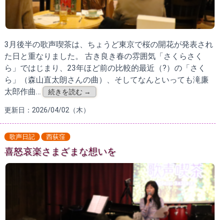
3月後半の歌声喫茶は、ちょうど東京で桜の開花が発表され
た日と重なりました。 古き良き春の雰囲気「さくらさく
ら」ではじまり、23年ほど前の比較的最近（?）の「さく
ら」（森山直太朗さんの曲）、そしてなんといっても滝廉
太郎作曲…
続きを読む →
更新日：2026/04/02（木）
歌声日記
西荻窪
喜怒哀楽さまざまな想いを