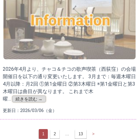
2026年4月より、チャコ＆チコの歌声喫茶（西荻窪）の会場
開催日を以下の通り変更いたします。 3月まで：毎週木曜日
4月以降：月2回 ①第1金曜日 ②第3木曜日 ※第1金曜日と第3
木曜日は曲目が異なります。 これまで木
曜…
続きを読む →
更新日：2026/03/06（金）
1
2
…
13
>