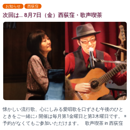
お知らせ
西荻窪
次回は… 8月7日（金）西荻窪・歌声喫茶
懐かしい流行歌、心にしみる愛唱歌を口ずさむ午後のひと
ときをご一緒に♪ 開催は毎月第1金曜日と第3木曜日です。 ※
予約がなくてもご参加いただけます。 歌声喫茶 in 西荻窪