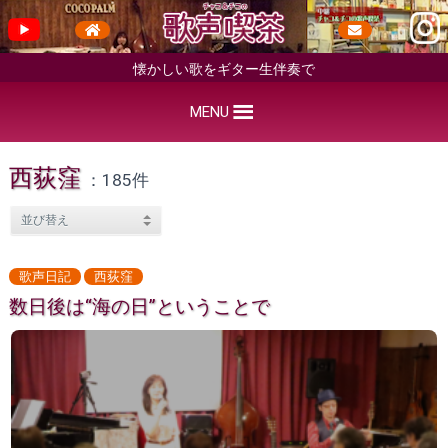
懐かしい歌をギター生伴奏で
MENU
西荻窪
：185件
歌声日記
西荻窪
数日後は“海の日”ということで