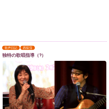
歌声日記
西荻窪
独特の歌唱指導（?）