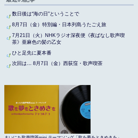
数日後は“海の日”ということで
8月7日（金）特別編・日本列島うたごえ旅
7月21日（火）NHKラジオ深夜便《夜ばなし歌声喫
茶》亜麻色の髪の乙女
ひと足先に夏本番
次回は… 8月7日（金）西荻窪・歌声喫茶
まいにち歌声喫茶mini テーマソング「歌を夢をときめきを」