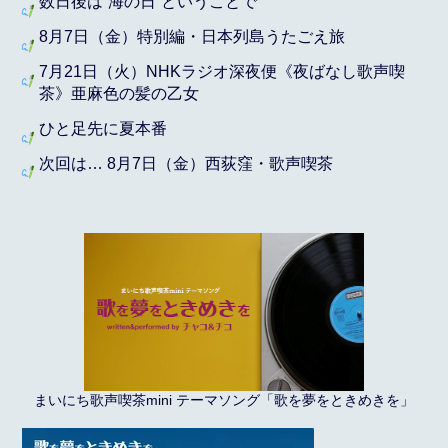
数日後は“海の日”ということで
8月7日（金）特別編・日本列島うたごえ旅
7月21日（火）NHKラジオ深夜便《夜ばなし歌声喫
茶》亜麻色の髪の乙女
ひと足先に夏本番
次回は… 8月7日（金）西荻窪・歌声喫茶
まいにち歌声喫茶mini テーマソング「歌を夢をときめきを」