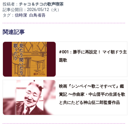
投稿者：
チャコ＆チコの歌声喫茶
記事公開日：2026/05/12（火）
タグ：
信時潔
白鳥省吾
関連記事
#001：勝手に再設定！ マイ朝ドラ主
題歌
映画『シンペイ〜歌こそすべて』鑑
賞記 〜作曲家・中山晋平の生涯を歌
と共にたどる神山征二郎監督作品