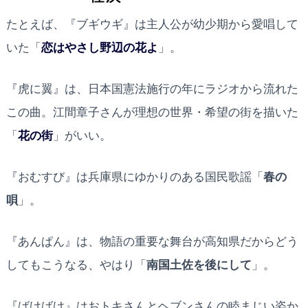
たとえば、『ブギウギ』は主人公が幼少期から愛唱して
いた「
恋はやさし野辺の花よ
」。
『虎に翼』は、日本国憲法施行の年にラジオから流れた
この曲。江間章子さんが理想の世界・希望の街を描いた
「
花の街
」がいい。
『おむすび』は兵庫県にゆかりのある国民歌謡「
春の
唄
」。
『あんぱん』は、物語の重要な舞台が高知県だからどう
してもこうなる、やはり「
南国土佐を後にして
」。
『ばけばけ』はおトキさんとヘブンさんの睦まじい姿か