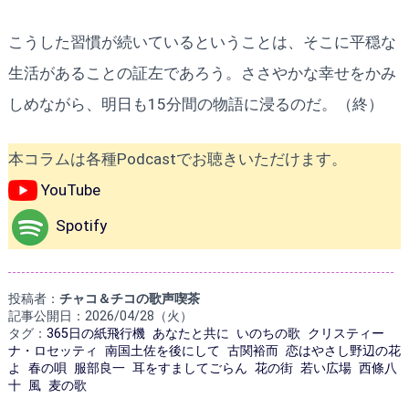
こうした習慣が続いているということは、そこに平穏な
生活があることの証左であろう。ささやかな幸せをかみ
しめながら、明日も15分間の物語に浸るのだ。（終）
本コラムは各種Podcastでお聴きいただけます。
YouTube
Spotify
投稿者：
チャコ＆チコの歌声喫茶
記事公開日：2026/04/28（火）
タグ：
365日の紙飛行機
あなたと共に
いのちの歌
クリスティー
ナ・ロセッティ
南国土佐を後にして
古関裕而
恋はやさし野辺の花
よ
春の唄
服部良一
耳をすましてごらん
花の街
若い広場
西條八
十
風
麦の歌