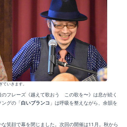
ぎていきます。
後のフレーズ《越えて歌おう この歌を〜》は息が続く
ソングの「
白いブランコ
」は呼吸を整えながら、余韻を
かな笑顔で幕を閉じました。次回の開催は11月。秋から