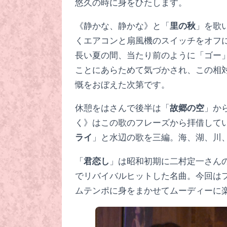
悠久の時に身をひたします。
《静かな、静かな》と「
里の秋
」を歌
くエアコンと扇風機のスイッチをオフ
長い夏の間、当たり前のように「ゴー
ことにあらためて気づかされ、この相
慨をおぼえた次第です。
休憩をはさんで後半は「
故郷の空
」か
く》はこの歌のフレーズから拝借して
ライ
」と水辺の歌を三編。海、湖、川
「
君恋し
」は昭和初期に二村定一さん
でリバイバルヒットした名曲。今回は
ムテンポに身をまかせてムーディーに