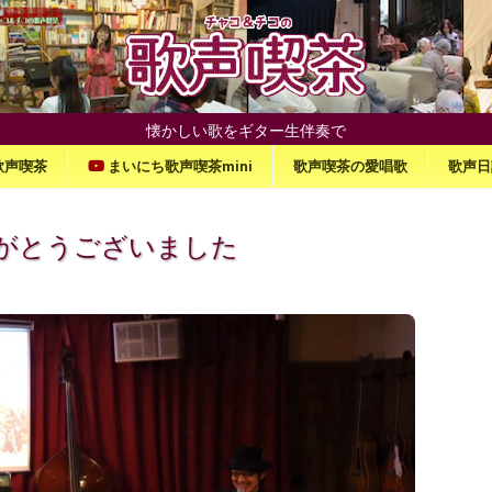
懐かしい歌をギター生伴奏で
歌声喫茶
まいにち歌声喫茶mini
歌声喫茶の愛唱歌
歌声日
がとうございました