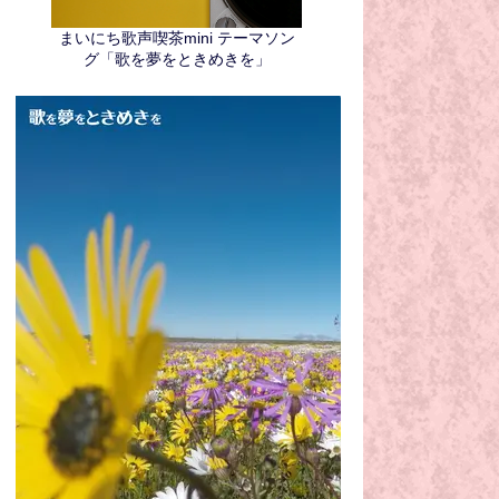
まいにち歌声喫茶mini テーマソン
グ「歌を夢をときめきを」