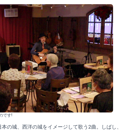
のです!
日本の城、西洋の城をイメージして歌う2曲。しばし、