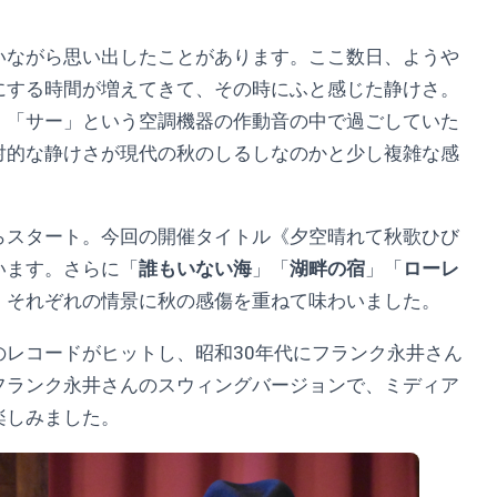
いながら思い出したことがあります。ここ数日、ようや
にする時間が増えてきて、その時にふと感じた静けさ。
」「サー」という空調機器の作動音の中で過ごしていた
対的な静けさが現代の秋のしるしなのかと少し複雑な感
らスタート。今回の開催タイトル《夕空晴れて秋歌ひび
います。さらに「
誰もいない海
」「
湖畔の宿
」「
ローレ
、それぞれの情景に秋の感傷を重ねて味わいました。
のレコードがヒットし、昭和30年代にフランク永井さん
フランク永井さんのスウィングバージョンで、ミディア
楽しみました。