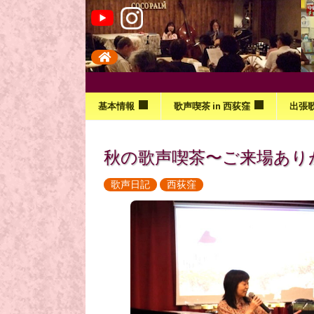
基本情報
歌声喫茶 in 西荻窪
出張
秋の歌声喫茶〜ご来場あり
歌声日記
西荻窪