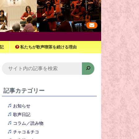
記
私たちが歌声喫茶を続ける理由
検
索
記事カテゴリー
お知らせ
歌声日記
コラム／読み物
チャコ＆チコ