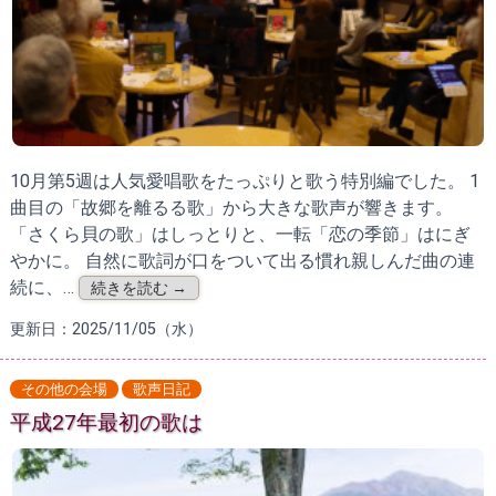
10月第5週は人気愛唱歌をたっぷりと歌う特別編でした。 1
曲目の「故郷を離るる歌」から大きな歌声が響きます。
「さくら貝の歌」はしっとりと、一転「恋の季節」はにぎ
やかに。 自然に歌詞が口をついて出る慣れ親しんだ曲の連
続に、…
続きを読む →
更新日：2025/11/05（水）
その他の会場
歌声日記
平成27年最初の歌は