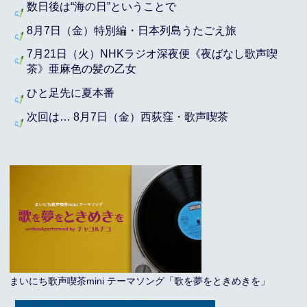
数日後は“海の日”ということで
8月7日（金）特別編・日本列島うたごえ旅
7月21日（火）NHKラジオ深夜便《夜ばなし歌声喫
茶》亜麻色の髪の乙女
ひと足先に夏本番
次回は… 8月7日（金）西荻窪・歌声喫茶
まいにち歌声喫茶mini テーマソング「歌を夢をときめきを」