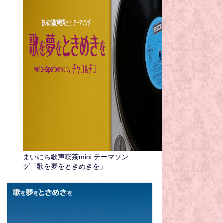
まいにち歌声喫茶mini テーマソン
グ「歌を夢をときめきを」