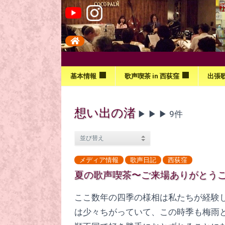
基本情報
歌声喫茶 in 西荻窪
出張
想い出の渚
▶︎ ▶︎ ▶︎ 9件
メディア情報
歌声日記
西荻窪
夏の歌声喫茶〜ご来場ありがとう
ここ数年の四季の様相は私たちが経験
は少々ちがっていて、この時季も梅雨