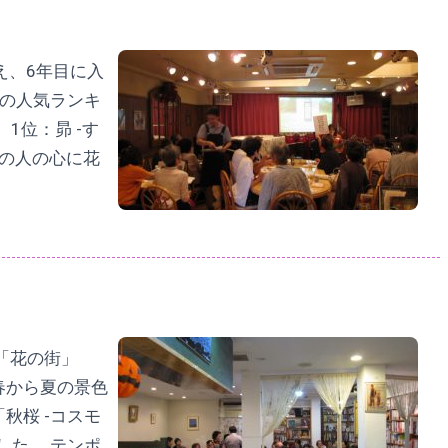
え、6年目に入
半の人気ランキ
 1位：昴 -す
ての人の心に花
「花の街」
春から夏の景色
秋桜 -コスモ
した。 テンポ