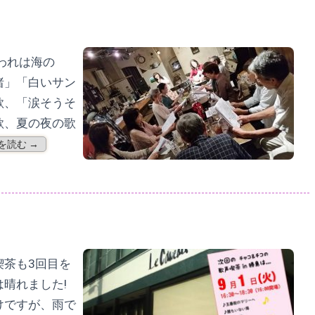
われは海の
渚」「白いサン
歌、「涙そうそ
歌、夏の夜の歌
を読む →
喫茶も3回目を
晴れました!
けですが、雨で