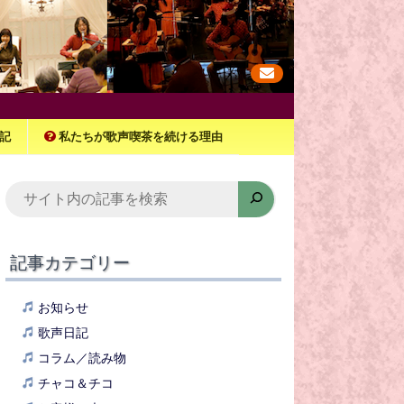
記
私たちが歌声喫茶を続ける理由
検
索
記事カテゴリー
お知らせ
歌声日記
コラム／読み物
チャコ＆チコ