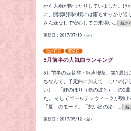
から大雨が降ったりしていました。け
に、開場時間の頃には雨もすっかり通
さん傘なしで安心してご来場い…
続き
更新日：2017/07/18（火）
歌声日記
西荻窪
5月前半の人気曲ランキング
5月前半の西荻窪・歌声喫茶、第1週は
ちなんで、予定曲に加えて「こいのぼ
い）」「鯉のぼり（甍の波と）」の2
た。 そしてゴールデンウィークが明け
「夏」のモード。「想い出の渚」…
続
更新日：2017/05/12（金）