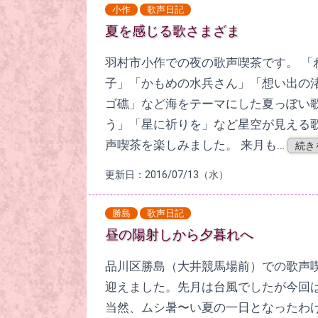
小作
歌声日記
夏を感じる歌さまざま
羽村市小作での夜の歌声喫茶です。 「
子」「かもめの水兵さん」「想い出の
ゴ礁」など海をテーマにした夏っぽい
う」「星に祈りを」など星空が見える
声喫茶を楽しみました。 来月も…
続き
更新日：2016/07/13（水）
勝島
歌声日記
昼の陽射しから夕暮れへ
品川区勝島（大井競馬場前）での歌声
迎えました。先月は台風でしたが今回は
当然、ムシ暑〜い夏の一日となったわ