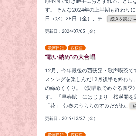
順不同で好き勝手におとずれることに
す。 そんな2024年の上半期も終わりに
日（水）28日（金）、チ…
続きを読む 
更新日：2024/07/05（金）
歌声日記
西荻窪
“歌い納め”の大合唱
12月、今年最後の西荻窪・歌声喫茶で
スソングを楽しんだ12月後半も終わり
の締めくくり。《愛唱歌でめぐる四季
す。 「早春賦」にはじまり、桜満開を
「花」《♪春のうららのすみだがわ…
更新日：2019/12/27（金）
歌声日記
西荻窪