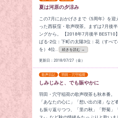
夏は河原の夕涼み
この7月におかげさまで《5周年》を迎
った西荻窪・歌声喫茶。まずは7月後
ングから。 【2018年7月後半 BEST10】
ばる-2位：下町の太陽3位：花（すべ
を）4位…
続きを読む →
更新日：2018/07/27（金）
歌声日記
羽田・穴守稲荷
しみじみと、でも賑やかに
羽田・穴守稲荷の歌声喫茶も秋本番。 
「あなたの心に」「想い出の渚」など
も振り返りつつ、「里の秋」「野菊」「
ス-」など秋の情緒をたっぷりと歌いま