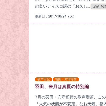
の良いディスコ調の「お久し…
続きを読
更新日：2017/10/24（火）
歌声日記
羽田・穴守稲荷
羽田、来月は真夏の特別編
7月の羽田・穴守稲荷の歌声喫茶、こ
「大気の状態が不安定」なお天気。都