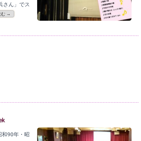
兵さん」でス
む →
k
和90年・昭