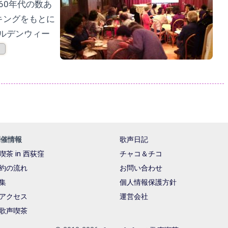
60年代の数あ
キングをもとに
ールデンウィー
開催情報
歌声日記
喫茶 in 西荻窪
チャコ＆チコ
約の流れ
お問い合わせ
A集
個人情報保護方針
アクセス
運営会社
歌声喫茶