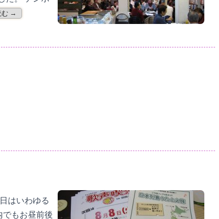
む →
の日はいわゆる
内でもお昼前後