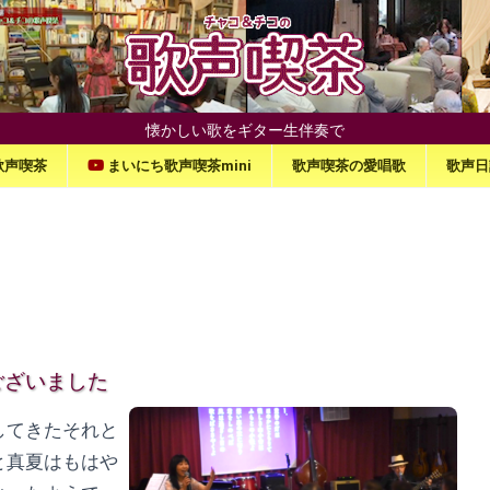
懐かしい歌をギター生伴奏で
歌声喫茶
まいにち歌声喫茶mini
歌声喫茶の愛唱歌
歌声日
ございました
してきたそれと
と真夏はもはや