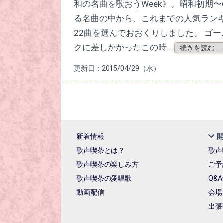
和の名曲を歌おうWeek》。昭和初期〜
る名曲の中から、これまでの人気ラン
22曲を選んでおおくりしました。 ゴ
クに差しかかったこの時…
続きを読む →
更新日：2015/04/29（水）
新着情報
歌声喫茶とは？
歌声
歌声喫茶の楽しみ方
ご予
歌声喫茶の愛唱歌
Q&
動画配信
会場
出張