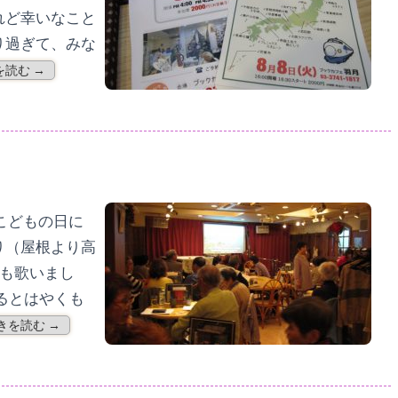
れど幸いなこと
り過ぎて、みな
を読む →
こどもの日に
り（屋根より高
曲も歌いまし
るとはやくも
きを読む →