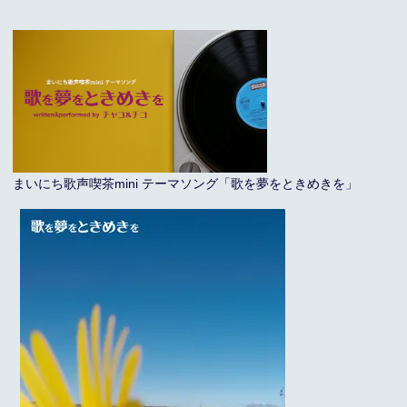
まいにち歌声喫茶mini テーマソング「歌を夢をときめきを」