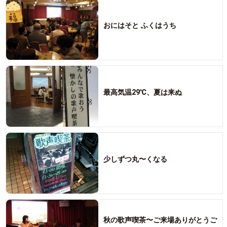
おにはそと ふくはうち
最高気温29℃、夏は来ぬ
少しずつ丸〜くなる
秋の歌声喫茶〜ご来場ありがとうご