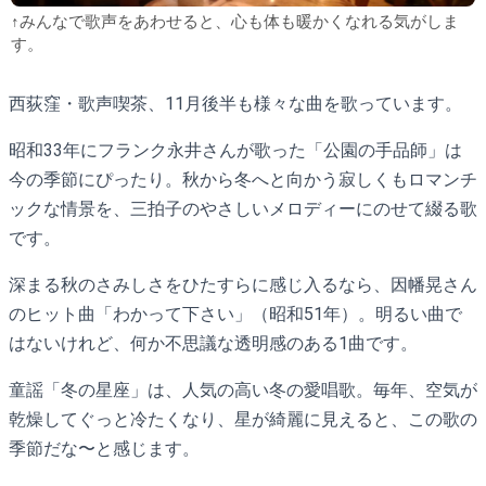
↑みんなで歌声をあわせると、心も体も暖かくなれる気がしま
す。
西荻窪・歌声喫茶、11月後半も様々な曲を歌っています。
昭和33年にフランク永井さんが歌った「公園の手品師」は
今の季節にぴったり。秋から冬へと向かう寂しくもロマンチ
ックな情景を、三拍子のやさしいメロディーにのせて綴る歌
です。
深まる秋のさみしさをひたすらに感じ入るなら、因幡晃さん
のヒット曲「わかって下さい」（昭和51年）。明るい曲で
はないけれど、何か不思議な透明感のある1曲です。
童謡「冬の星座」は、人気の高い冬の愛唱歌。毎年、空気が
乾燥してぐっと冷たくなり、星が綺麗に見えると、この歌の
季節だな〜と感じます。