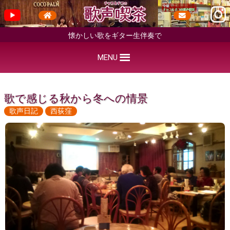
懐かしい歌をギター生伴奏で
MENU
歌で感じる秋から冬への情景
歌声日記
西荻窪