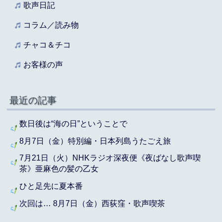
歌声日記
コラム／読み物
チャコ＆チコ
お客様の声
最近の記事
数日後は“海の日”ということで
8月7日（金）特別編・日本列島うたごえ旅
7月21日（火）NHKラジオ深夜便《夜ばなし歌声喫
茶》亜麻色の髪の乙女
ひと足先に夏本番
次回は… 8月7日（金）西荻窪・歌声喫茶