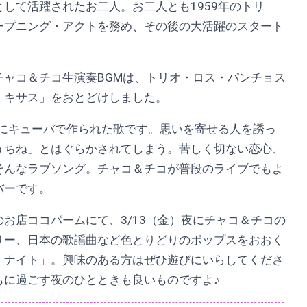
して活躍されたお二人。お二人とも1959年のトリ
ープニング・アクトを務め、その後の大活躍のスタート
チャコ＆チコ生演奏BGMは、トリオ・ロス・パンチョス
・キサス」をおとどけしました。
年にキューバで作られた歌です。思いを寄せる人を誘っ
うちね」とはぐらかされてしまう。苦しく切ない恋心、
そんなラブソング。チャコ＆チコが普段のライブでもよ
バーです。
お店ココパームにて、3/13（金）夜にチャコ＆チコの
リー、日本の歌謡曲など色とりどりのポップスをおおく
・ナイト」。興味のある方はぜひ遊びにいらしてくださ
もに過ごす夜のひとときも良いものですよ♪