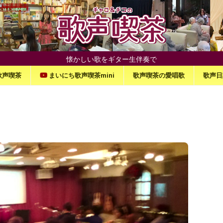
懐かしい歌をギター生伴奏で
歌声喫茶
まいにち歌声喫茶mini
歌声喫茶の愛唱歌
歌声日