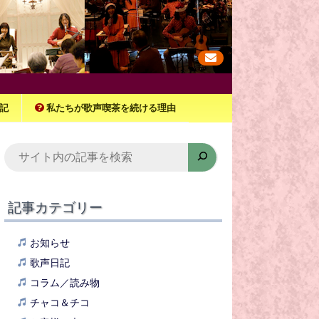
記
私たちが歌声喫茶を続ける理由
検
索
記事カテゴリー
お知らせ
歌声日記
コラム／読み物
チャコ＆チコ