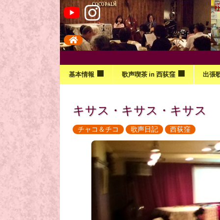
基本情報
歌声喫茶 in 西荻窪
出張
キサス・キサス・キサス
チャコ＆チコ
歌声日記
西荻窪