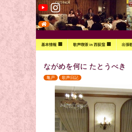
基本情報
歌声喫茶 in 西荻窪
出張
ながめを何に たとうべき
亀戸
歌声日記