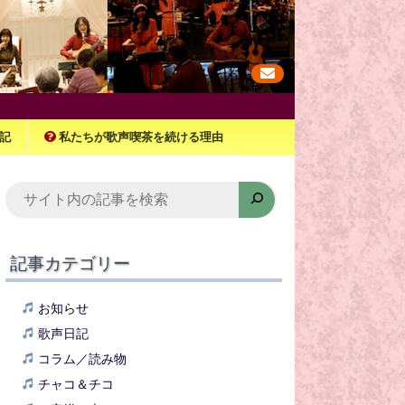
記
私たちが歌声喫茶を続ける理由
検
索
記事カテゴリー
お知らせ
歌声日記
コラム／読み物
チャコ＆チコ