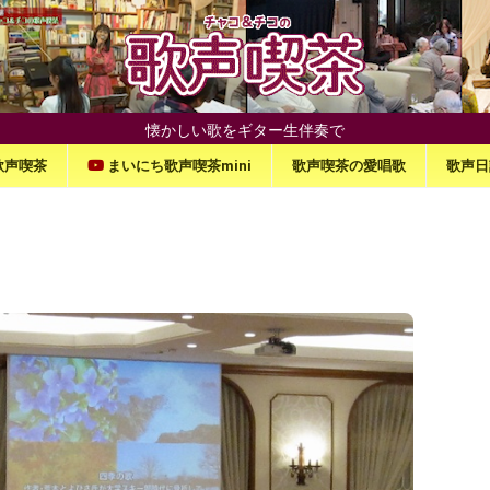
懐かしい歌をギター生伴奏で
歌声喫茶
まいにち歌声喫茶mini
歌声喫茶の愛唱歌
歌声日