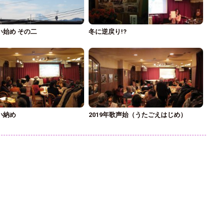
歌い始め その二
冬に逆戻り!?
歌い納め
2019年歌声始（うたごえはじめ）