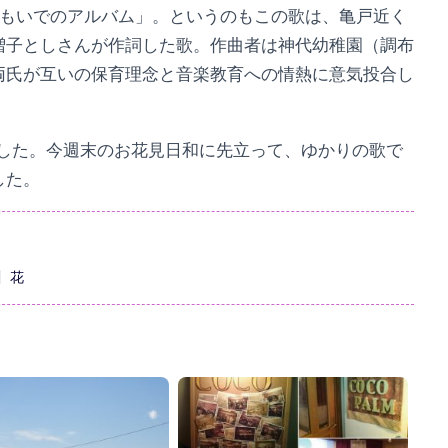
おもいでのアルバム」。というのもこの歌は、亀戸近く
増子としさんが作詞した歌。作曲者は神代幼稚園（調布
両氏が互いの保育理念と音楽教育への情熱に意気投合し
。
ました。今週末のお花見日和に先立って、ゆかりの歌で
した。
川
花