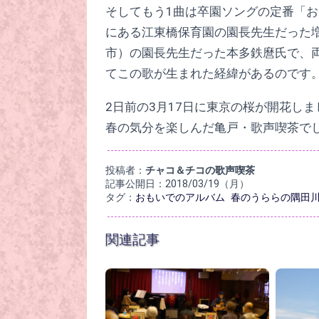
そしてもう1曲は卒園ソングの定番「
にある江東橋保育園の園長先生だった
市）の園長先生だった本多鉄麿氏で、
てこの歌が生まれた経緯があるのです
2日前の3月17日に東京の桜が開花し
春の気分を楽しんだ亀戸・歌声喫茶で
投稿者：
チャコ＆チコの歌声喫茶
記事公開日：2018/03/19（月）
タグ：
おもいでのアルバム
春のうららの隅田
関連記事