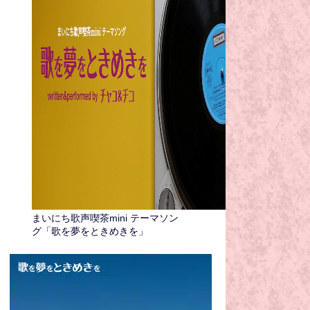
まいにち歌声喫茶mini テーマソン
グ「歌を夢をときめきを」