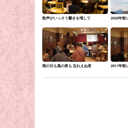
歌声がいっそう響きを増して
2020年
雨の日も風の夜も 忘れえぬ君
2017年