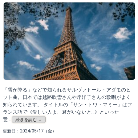
「雪が降る」などで知られるサルヴァトール・アダモのヒ
ット曲。日本では越路吹雪さんや岸洋子さんの歌唱がよく
知られています。 タイトルの「サン・トワ・マミー」はフ
ランス語で《愛しい人よ、君がいないと…》といった
意…
続きを読む →
更新日：2024/05/17（金）