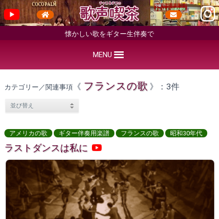
懐かしい歌をギター生伴奏で
MENU
フランスの歌
《
》：3件
カテゴリー／関連事項
アメリカの歌
ギター伴奏用楽譜
フランスの歌
昭和30年代
ラストダンスは私に