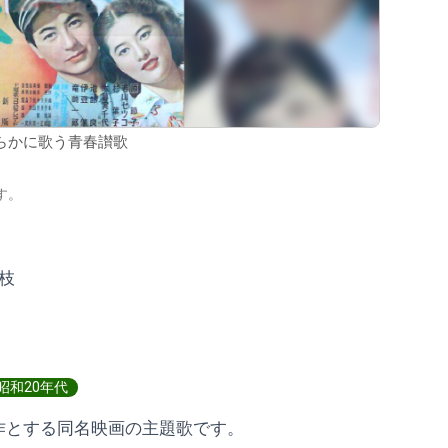
らかに歌う青春讃歌
す。
枝
昭和20年代
作とする同名映画の主題歌です。