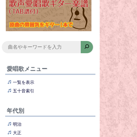
検
索
愛唱歌メニュー
一覧を表示
五十音索引
年代別
明治
大正