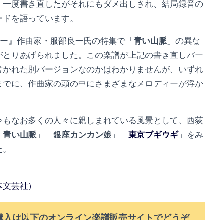
、一度書き直したがそれにもダメ出しされ、結局録音の
ードを語っています。
タリー』作曲家・服部良一氏の特集で「
青い山脈
」の異な
がとりあげられました。この楽譜が上記の書き直しバー
書かれた別バージョンなのかはわかりませんが、いずれ
までに、作曲家の頭の中にさまざまなメロディーが浮か
今もなお多くの人々に親しまれている風景として、西荻
「
青い山脈
」「
銀座カンカン娘
」「
東京ブギウギ
」をみ
た。
本文芸社）
購入は以下のオンライン楽譜販売サイトでどうぞ