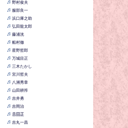
野村俊夫
服部良一
浜口庫之助
弘田龍太郎
藤浦洸
船村徹
星野哲郎
万城目正
三木たかし
宮川哲夫
八洲秀章
山田耕筰
吉井勇
吉岡治
𠮷田正
吉丸一昌