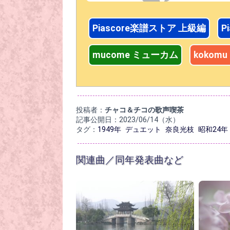
Piascore楽譜ストア 上級編
P
mucome ミューカム
kokom
投稿者：
チャコ＆チコの歌声喫茶
記事公開日：2023/06/14（水）
タグ：
1949年
デュエット
奈良光枝
昭和24年
関連曲／同年発表曲など