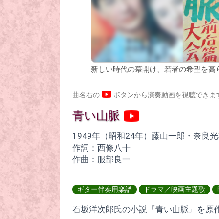
新しい時代の幕開け、若者の希望を高
曲名右の
ボタンから演奏動画を視聴できま
青い山脈
1949年（昭和24年）藤山一郎・奈良光
作詞：西條八十
作曲：服部良一
ギター伴奏用楽譜
ドラマ／映画主題歌
石坂洋次郎氏の小説『青い山脈』を原