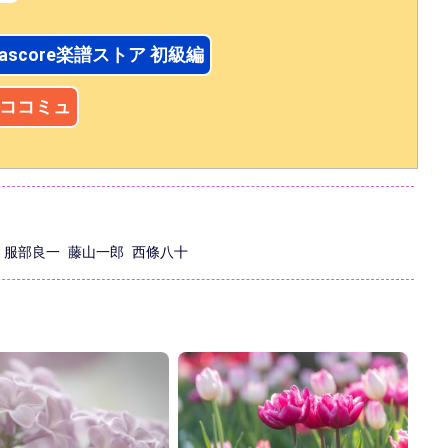
iascore楽譜ストア 初級編
u ココミュ
服部良一
藤山一郎
西條八十