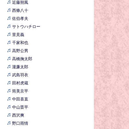
近藤朔風
西條八十
佐伯孝夫
サトウハチロー
里見義
千家和也
高野公男
高橋掬太郎
瀧廉太郎
武島羽衣
田村虎蔵
筒美京平
中田喜直
中山晋平
西沢爽
野口雨情