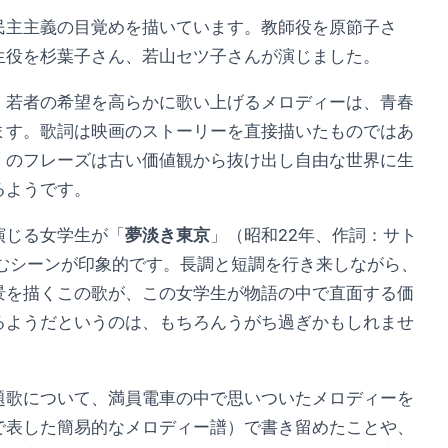
民主主義の目覚めを描いています。教師役を原節子さ
生役を杉葉子さん、若山セツ子さんが演じました。
、若者の希望を高らかに歌い上げるメロディーは、青春
ます。歌詞は映画のストーリーを直接描いたものではあ
》のフレーズは古い価値観から抜け出し自由な世界に生
るようです。
演じる女学生が「
夢淡き東京
」（昭和22年、作詞：サト
さむシーンが印象的です。長調と短調を行き来しながら、
景を描くこの歌が、この女学生が物語の中で直面する価
るようだというのは、もちろんうがち過ぎかもしれませ
題歌について、満員電車の中で思いついたメロディーを
で表した簡易的なメロディー譜）で書き留めたことや、