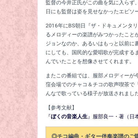
監督の今井正氏がこの曲を気に入らず
日にも監督は姿を見せなかったエピソ
2016年にBS朝日『ザ・ドキュメン
るメロディーの楽譜がみつかったこと
ジョンなのか、あるいはもっと以前に
にしても、国民的な愛唱歌が完成する
んでいたことを想像させてくれます。
またこの番組では、服部メロディーが
窪会場でのチャコ＆チコの歌声喫茶で
んなで歌っている様子が放送されまし
【参考文献】
『
ぼくの音楽人生
』服部良一・著（日
◎チコ編曲・ギター伴奏楽譜のご