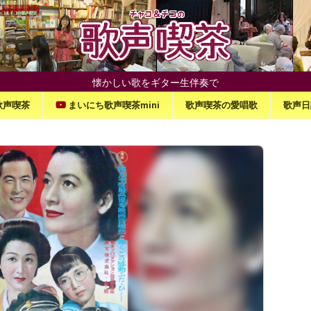
懐かしい歌をギター生伴奏で
歌声喫茶
まいにち歌声喫茶mini
歌声喫茶の愛唱歌
歌声日