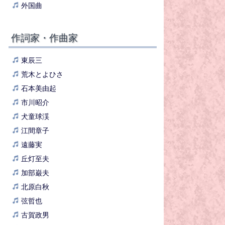
外国曲
作詞家・作曲家
東辰三
荒木とよひさ
石本美由起
市川昭介
犬童球渓
江間章子
遠藤実
丘灯至夫
加部巌夫
北原白秋
弦哲也
古賀政男