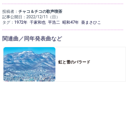
投稿者：
チャコ＆チコの歌声喫茶
記事公開日：2022/12/11（日）
タグ：
1972年
千家和也
平浩二
昭和47年
葵まさひこ
関連曲／同年発表曲など
虹と雪のバラード