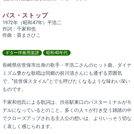
バス・ストップ
1972年（昭和47年）平浩二
作詞：千家和也
作曲：葵まさひこ
ギター伴奏用楽譜
昭和40年代
長崎県佐世保市出身の歌手・平浩二さんのヒット曲。ダイナ
ミズム豊かな歌唱は同郷の前川清さんにも通ずる雰囲気
で、“佐世保スタイル”とでも呼びたくなるような味わい深い
ものです。
千家和也氏による歌詞は、渋谷駅東口のバスターミナルがモ
デルになっているとのこと。多くの人々が行き交う雑踏の中
でクローズアップされる主人公の想いは、よりいっそう切な
く哀しく感じられます。