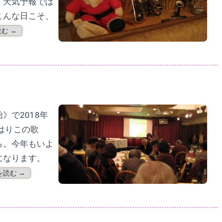
。天気予報では
こんな日こそ、
む →
》で2018年
はりこの歌
ら。今年もいよ
になります。
を読む →