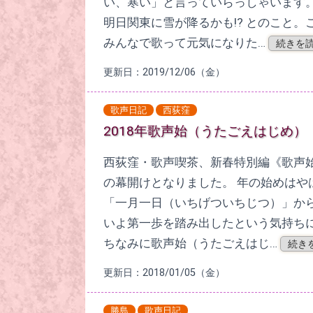
い、寒い」と言っていらっしゃいます
明日関東に雪が降るかも!? とのこと。
みんなで歌って元気になりた…
続きを読
更新日：2019/12/06（金）
歌声日記
西荻窪
2018年歌声始（うたごえはじめ）
西荻窪・歌声喫茶、新春特別編《歌声始
の幕開けとなりました。 年の始めはや
「一月一日（いちげついちじつ）」か
いよ第一歩を踏み出したという気持ち
ちなみに歌声始（うたごえはじ…
続き
更新日：2018/01/05（金）
勝島
歌声日記