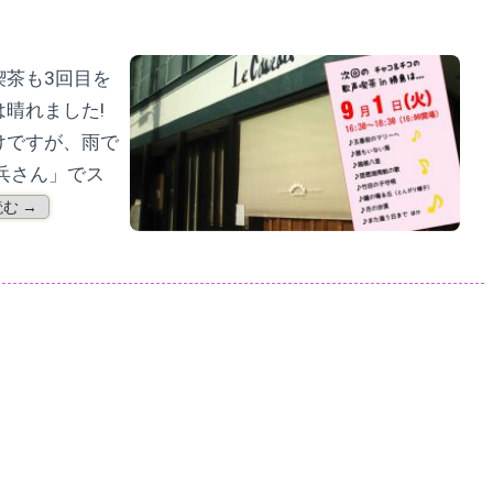
喫茶も3回目を
晴れました!
けですが、雨で
兵さん」でス
む →