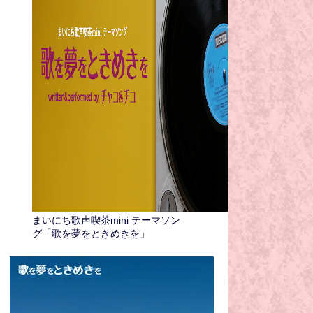
まいにち歌声喫茶mini テーマソン
グ「歌を夢をときめきを」