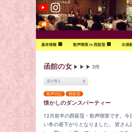
基本情報
歌声喫茶 in 西荻窪
出張
函館の女
▶︎ ▶︎ ▶︎ 3件
歌声日記
西荻窪
懐かしのダンスパーティー
12月前半の西荻窪・歌声喫茶です。今
い冬の昼下がりとなりました。 皆さん