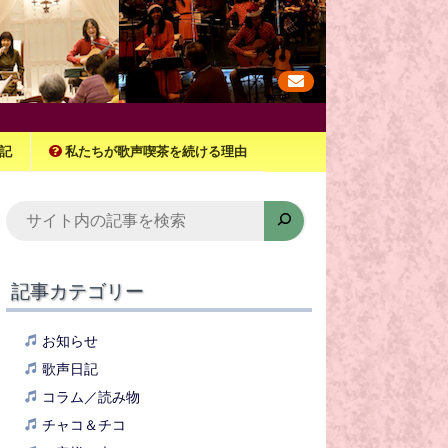
記
私たちが歌声喫茶を続ける理由
検
索
記事カテゴリー
お知らせ
歌声日記
コラム／読み物
チャコ＆チコ