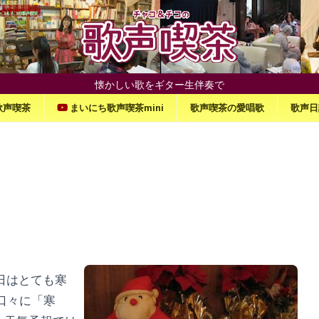
懐かしい歌をギター生伴奏で
歌声喫茶
まいにち歌声喫茶mini
歌声喫茶の愛唱歌
歌声日
日はとても寒
口々に「寒