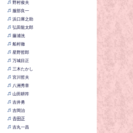
野村俊夫
服部良一
浜口庫之助
弘田龍太郎
藤浦洸
船村徹
星野哲郎
万城目正
三木たかし
宮川哲夫
八洲秀章
山田耕筰
吉井勇
吉岡治
𠮷田正
吉丸一昌