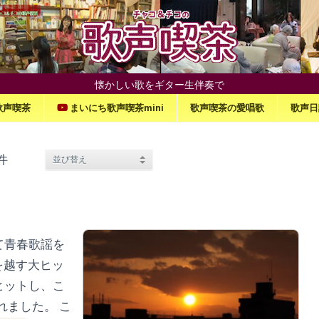
懐かしい歌をギター生伴奏で
歌声喫茶
まいにち歌声喫茶mini
歌声喫茶の愛唱歌
歌声日
件
て青春歌謡を
を越す大ヒッ
ヒットし、こ
れました。 こ