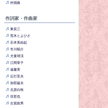
外国曲
作詞家・作曲家
東辰三
荒木とよひさ
石本美由起
市川昭介
犬童球渓
江間章子
遠藤実
丘灯至夫
加部巌夫
北原白秋
弦哲也
古賀政男