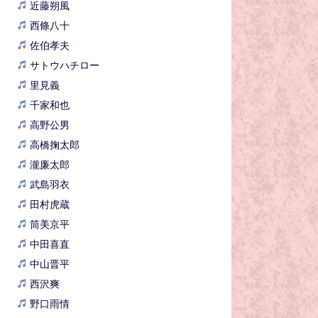
近藤朔風
西條八十
佐伯孝夫
サトウハチロー
里見義
千家和也
高野公男
高橋掬太郎
瀧廉太郎
武島羽衣
田村虎蔵
筒美京平
中田喜直
中山晋平
西沢爽
野口雨情