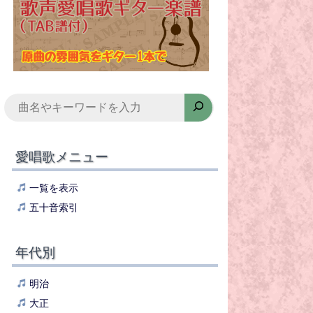
検
索
愛唱歌メニュー
一覧を表示
五十音索引
年代別
明治
大正