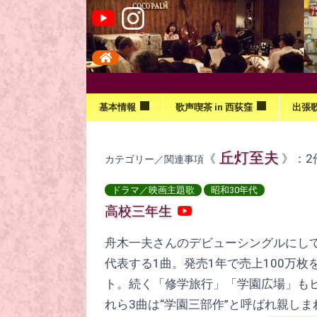
基本情報
歌声喫茶 in 西荻窪
出張
丘灯至夫
《
》：2
カテゴリー／関連事項
ドラマ／映画主題歌
昭和30年代
高校三年生
舟木一夫さんのデビューシングルにし
代表する1曲。発売1年で売上100万枚
ト。続く「修学旅行」「学園広場」も
れら3曲は“学園三部作”と呼ばれ親しま