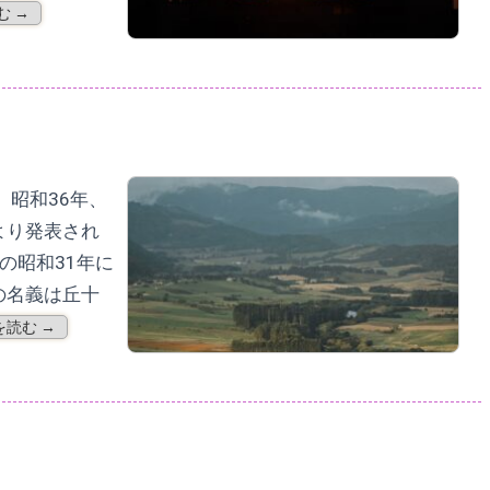
む →
 昭和36年、
より発表され
の昭和31年に
の名義は丘十
を読む →