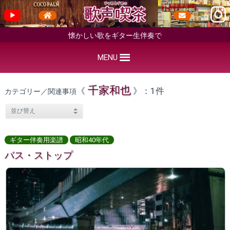
懐かしい歌をギター生伴奏で
MENU
千家和也
《
》：1件
カテゴリー／関連事項
ギター伴奏用楽譜
昭和40年代
バス・ストップ