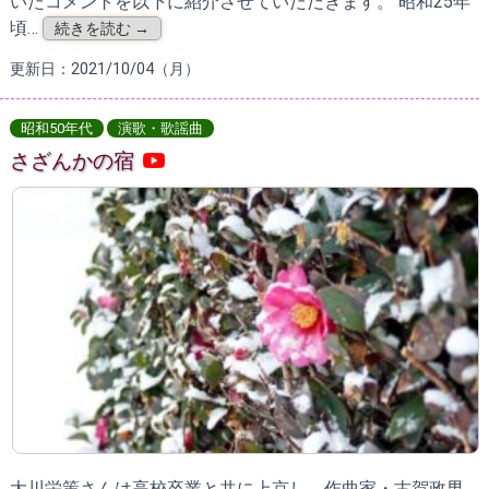
いたコメントを以下に紹介させていただきます。 昭和25年
頃…
続きを読む →
更新日：2021/10/04（月）
昭和50年代
演歌・歌謡曲
さざんかの宿
大川栄策さんは高校卒業と共に上京し、作曲家・古賀政男