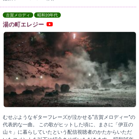
古賀メロディ
昭和20年代
湯の町エレジー
むせぶようなギターフレーズが泣かせる“古賀メロディー”の
代表的な一曲。 この歌がヒットした頃に、まさに「伊豆の
山々」に暮らしていたという配信視聴者のかたからいただ