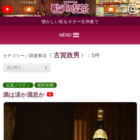
懐かしい歌をギター生伴奏で
MENU
古賀政男
《
》：5件
カテゴリー／関連事項
古賀メロディ
昭和初期
酒は涙か溜息か