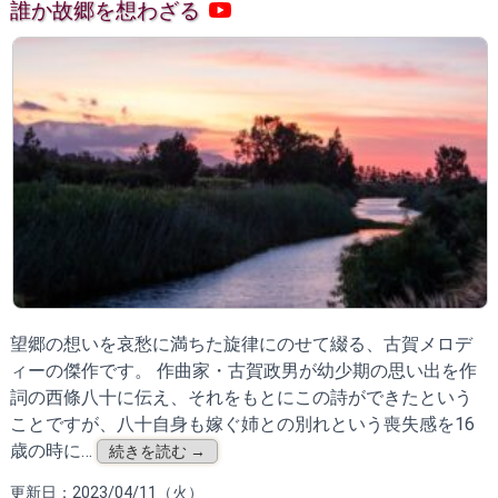
誰か故郷を想わざる
望郷の想いを哀愁に満ちた旋律にのせて綴る、古賀メロデ
ィーの傑作です。 作曲家・古賀政男が幼少期の思い出を作
詞の西條八十に伝え、それをもとにこの詩ができたという
ことですが、八十自身も嫁ぐ姉との別れという喪失感を16
歳の時に…
続きを読む →
更新日：2023/04/11（火）