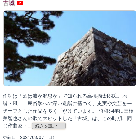
古城
作詞は「酒は涙か溜息か」で知られる高橋掬太郎氏。地
誌・風土、民俗学への深い造詣に基づく、史実や文芸をモ
チーフとした作品を多く手がけています。 昭和34年に三橋
美智也さんの歌で大ヒットした「古城」は、この時期、同
じ作曲家・…
続きを読む →
更新日：2021/03/07（日）