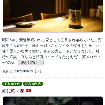
昭和6年、新進気鋭の作曲家として注目され始めていた古賀
政男さんの曲を、藤山一郎さんがマイクの特性を活かした
甘く柔らかな声で歌い、空前の大ヒットとなりました。独
特の哀調・哀しみと頽廃のムードをたたえた“古賀メロディ
ー”の誕…
続きを読む →
更新日：2025/09/23（火）
昭和10年代
昭和30年代
雨に咲く花