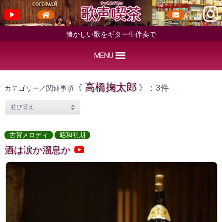
懐かしい歌をギター生伴奏で
MENU
高橋掬太郎
《
》：3件
カテゴリー／関連事項
古賀メロディ
昭和初期
酒は涙か溜息か