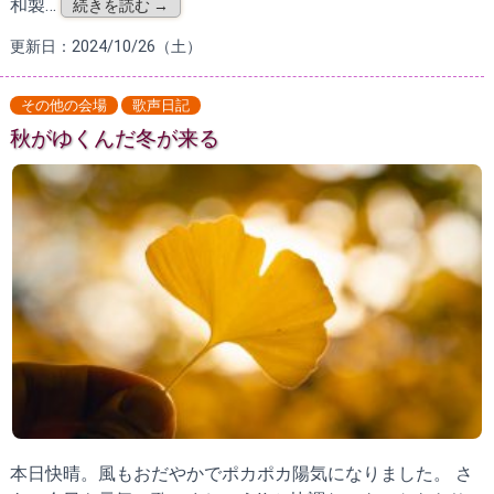
和製…
続きを読む →
更新日：2024/10/26（土）
その他の会場
歌声日記
秋がゆくんだ冬が来る
本日快晴。風もおだやかでポカポカ陽気になりました。 さ