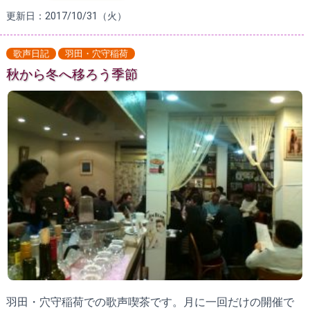
更新日：2017/10/31（火）
歌声日記
羽田・穴守稲荷
秋から冬へ移ろう季節
羽田・穴守稲荷での歌声喫茶です。月に一回だけの開催で