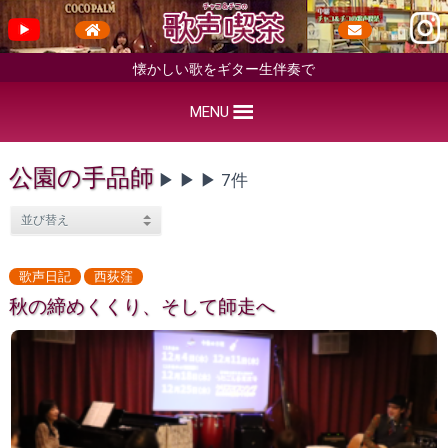
懐かしい歌をギター生伴奏で
MENU
公園の手品師
▶︎ ▶︎ ▶︎ 7件
歌声日記
西荻窪
秋の締めくくり、そして師走へ