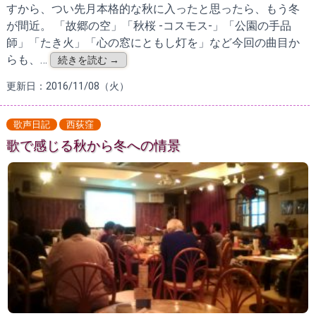
すから、つい先月本格的な秋に入ったと思ったら、もう冬
が間近。 「故郷の空」「秋桜 -コスモス-」「公園の手品
師」「たき火」「心の窓にともし灯を」など今回の曲目か
らも、…
続きを読む →
更新日：2016/11/08（火）
歌声日記
西荻窪
歌で感じる秋から冬への情景