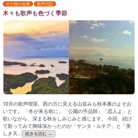
その他の会場
歌声日記
木々も歌声も色づく季節
10月の歌声喫茶。西の方に見える山並みも秋本番のよそお
いです。 「冬が来る前に」「公園の手品師」「恋人よ」と
歌いながら、深まる秋をしみじみと感じます。 今回、続け
て歌ってみて興味深かったのが「サンタ・ルチア」と「美
しき天…
続きを読む →