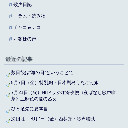
歌声日記
コラム／読み物
チャコ＆チコ
お客様の声
最近の記事
数日後は“海の日”ということで
8月7日（金）特別編・日本列島うたごえ旅
7月21日（火）NHKラジオ深夜便《夜ばなし歌声喫
茶》亜麻色の髪の乙女
ひと足先に夏本番
次回は… 8月7日（金）西荻窪・歌声喫茶