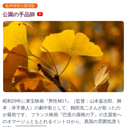
歌声喫茶の愛唱歌
公園の手品師
昭和29年に東宝映画『男性NO.1』（監督：山本嘉次郎、脚
本：井手雅人）の劇中歌として、鶴田浩二さんが歌ったの
が最初です。 フランス映画『巴里の屋根の下』の主題歌へ
のオマージュともとれるイントロから、異国の雰囲気漂う