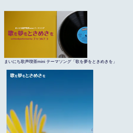
まいにち歌声喫茶mini テーマソング「歌を夢をときめきを」