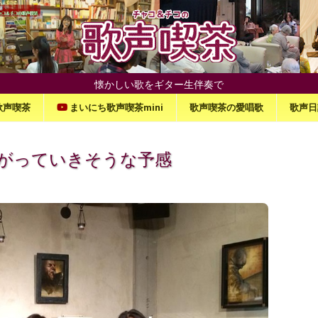
懐かしい歌をギター生伴奏で
歌声喫茶
まいにち歌声喫茶mini
歌声喫茶の愛唱歌
歌声日
がっていきそうな予感