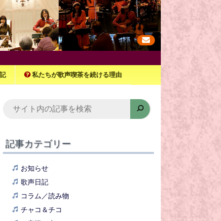
記
私たちが歌声喫茶を続ける理由
検
索
記事カテゴリー
お知らせ
歌声日記
コラム／読み物
チャコ＆チコ