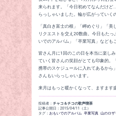
来られます。「今日初めてなんだけど
らっしゃいました。輪が広がっていくの
「真白き富士の根」「岬めぐり」「美
リクエストを交え20数曲。今日もた
いでのアルバム」「卒業写真」なども
皆さん月に1回のこの日を本当に楽しみ
ていく皆さんの笑顔がとても印象的。
携帯のスケジュールに入れてあるから
さんもいらっしゃいます。
来月はもっと暖かくなって、ますます
投稿者：
チャコ＆チコの歌声喫茶
記事公開日：2015/04/11（土）
タグ：
おもいでのアルバム
卒業写真
山のロザ