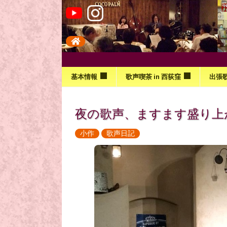
基本情報
歌声喫茶 in 西荻窪
出張
夜の歌声、ますます盛り上
小作
歌声日記