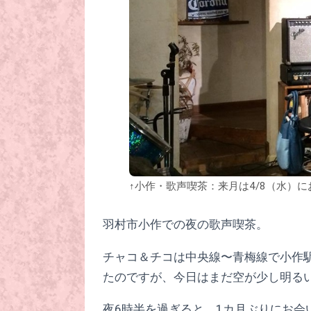
↑小作・歌声喫茶：来月は4/8（水）に
羽村市小作での夜の歌声喫茶。
チャコ＆チコは中央線〜青梅線で小作
たのですが、今日はまだ空が少し明る
夜6時半を過ぎると、1カ月ぶりにお会