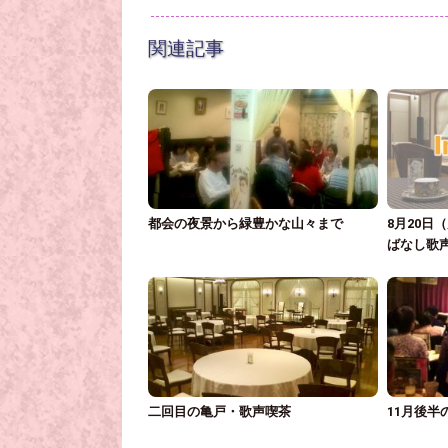
関連記事
都会の夜景から緑豊かな山々まで
8月20日
ばなし歌
二回目の亀戸・歌声喫茶
11月後半