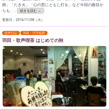
師」「たき火」「心の窓にともし灯を」など今回の曲目か
らも、…
続きを読む →
更新日：2016/11/08（火）
歌声日記
羽田・穴守稲荷
羽田・歌声喫茶 はじめての秋