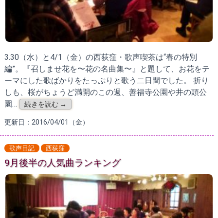
3.30（水）と4/1（金）の西荻窪・歌声喫茶は“春の特別
編”。『召しませ花を〜花の名曲集〜』と題して、お花をテ
ーマにした歌ばかりをたっぷりと歌う二日間でした。 折り
しも、桜がちょうど満開のこの週、善福寺公園や井の頭公
園…
続きを読む →
更新日：2016/04/01（金）
歌声日記
西荻窪
9月後半の人気曲ランキング