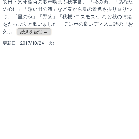
羽田・穴守稲荷の歌声喫茶も秋本番。 「花の街」「あなた
の心に」「想い出の渚」など春から夏の景色も振り返りつ
つ、「里の秋」「野菊」「秋桜 -コスモス-」など秋の情緒
をたっぷりと歌いました。 テンポの良いディスコ調の「お
久し…
続きを読む →
更新日：2017/10/24（火）