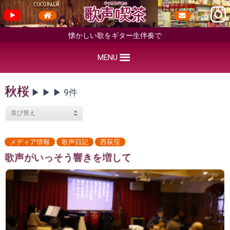
懐かしい歌をギター生伴奏で
MENU
秋桜
▶︎ ▶︎ ▶︎ 9件
メディア情報
歌声日記
西荻窪
歌声がいっそう響きを増して