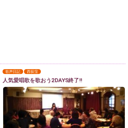
歌声日記
西荻窪
人気愛唱歌を歌おう2DAYS終了!!