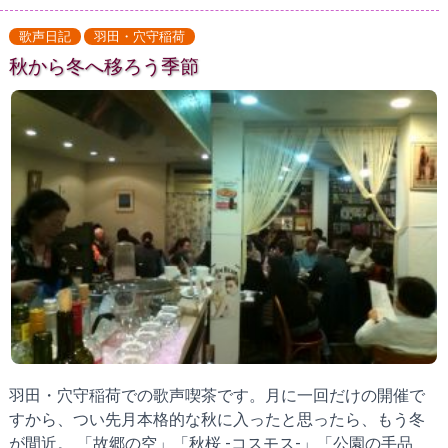
歌声日記
羽田・穴守稲荷
秋から冬へ移ろう季節
羽田・穴守稲荷での歌声喫茶です。月に一回だけの開催で
すから、つい先月本格的な秋に入ったと思ったら、もう冬
が間近。 「故郷の空」「秋桜 -コスモス-」「公園の手品