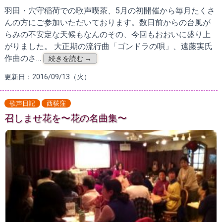
羽田・穴守稲荷での歌声喫茶、5月の初開催から毎月たくさ
んの方にご参加いただいております。数日前からの台風が
らみの不安定な天候もなんのその、今回もおおいに盛り上
がりました。 大正期の流行曲「ゴンドラの唄」、遠藤実氏
作曲のさ…
続きを読む →
更新日：2016/09/13（火）
歌声日記
西荻窪
召しませ花を〜花の名曲集〜