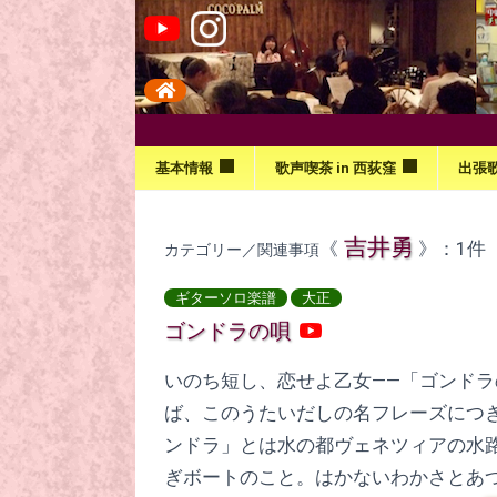
基本情報
歌声喫茶 in 西荻窪
出張
吉井勇
《
》：1件
カテゴリー／関連事項
ギターソロ楽譜
大正
ゴンドラの唄
いのち短し、恋せよ乙女——「ゴンドラ
ば、このうたいだしの名フレーズにつき
ンドラ」とは水の都ヴェネツィアの水
ぎボートのこと。はかないわかさとあ