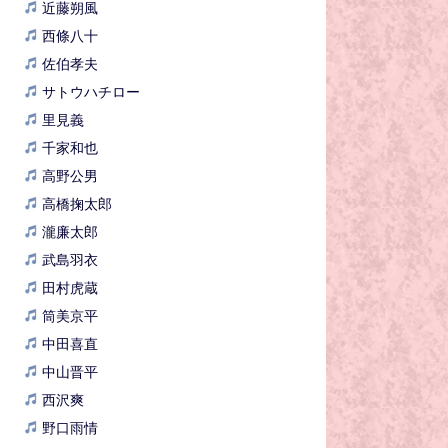
近藤朔風
西條八十
佐伯孝夫
サトウハチロー
里見義
千家和也
高野公男
高橋掬太郎
瀧廉太郎
武島羽衣
田村虎蔵
筒美京平
中田喜直
中山晋平
西沢爽
野口雨情