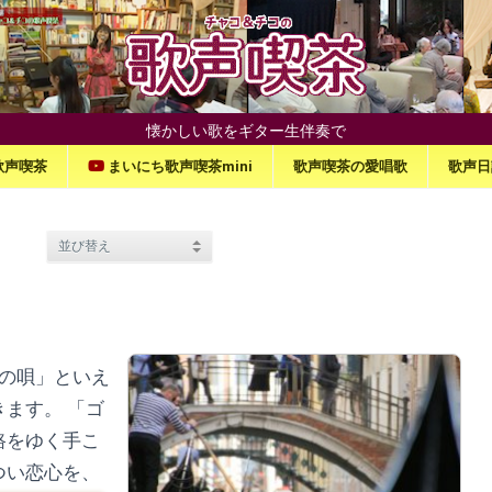
懐かしい歌をギター生伴奏で
歌声喫茶
まいにち歌声喫茶mini
歌声喫茶の愛唱歌
歌声日
の唄」といえ
ます。 「ゴ
路をゆく手こ
つい恋心を、