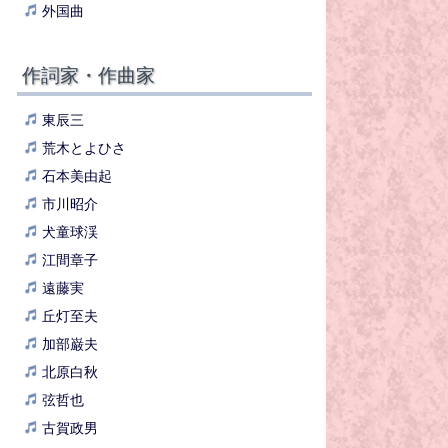
外国曲
作詞家・作曲家
東辰三
荒木とよひさ
石本美由起
市川昭介
犬童球渓
江間章子
遠藤実
丘灯至夫
加部巌夫
北原白秋
弦哲也
古賀政男