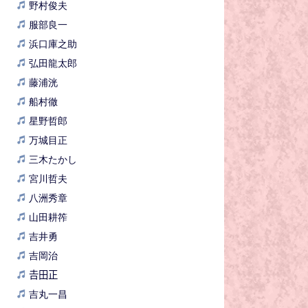
野村俊夫
服部良一
浜口庫之助
弘田龍太郎
藤浦洸
船村徹
星野哲郎
万城目正
三木たかし
宮川哲夫
八洲秀章
山田耕筰
吉井勇
吉岡治
𠮷田正
吉丸一昌