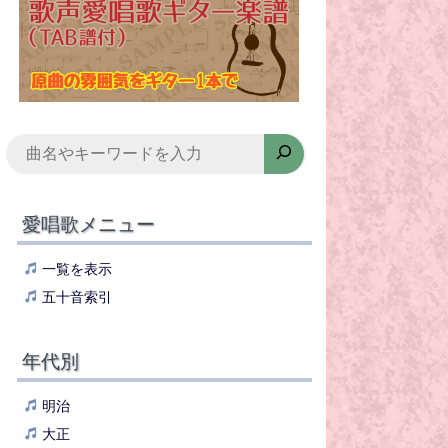
検
索
愛唱歌メニュー
一覧を表示
五十音索引
年代別
明治
大正