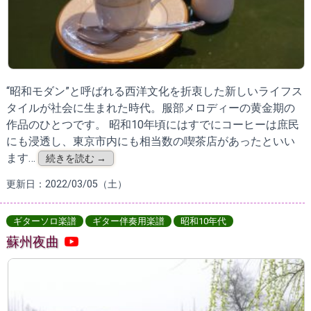
“昭和モダン”と呼ばれる西洋文化を折衷した新しいライフス
タイルが社会に生まれた時代。服部メロディーの黄金期の
作品のひとつです。 昭和10年頃にはすでにコーヒーは庶民
にも浸透し、東京市内にも相当数の喫茶店があったといい
ます…
続きを読む →
更新日：2022/03/05（土）
ギターソロ楽譜
ギター伴奏用楽譜
昭和10年代
蘇州夜曲