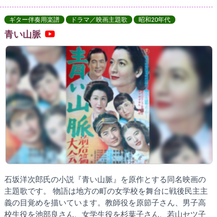
ギター伴奏用楽譜
ドラマ／映画主題歌
昭和20年代
青い山脈
石坂洋次郎氏の小説『青い山脈』を原作とする同名映画の
主題歌です。 物語は地方の町の女学校を舞台に戦後民主主
義の目覚めを描いています。教師役を原節子さん、男子高
校生役を池部良さん、女学生役を杉葉子さん、若山セツ子