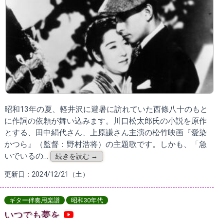
昭和13年の夏、軽井沢に避暑に訪れていた西條八十のもと
に作詞の依頼が舞い込みます。川口松太郎氏の小説を原作
とする、田中絹代さん、上原謙さん主演の松竹映画『愛染
かつら』（監督：野村浩将）の主題歌です。しかも、「急
いでいるの…
続きを読む →
更新日：2024/12/21（土）
ギター伴奏用楽譜
昭和30年代
いつでも夢を