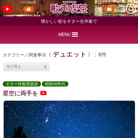
懐かしい歌をギター生伴奏で
MENU
デュエット
《
》：8件
カテゴリー／関連事項
ギター伴奏用楽譜
昭和30年代
星空に両手を